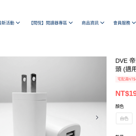
最新活動
【閱悅】閱讀器專區
商品資訊
會員服務
DVE 帝
頭 (
宅配滿NT$
NT$1
顏色
白色