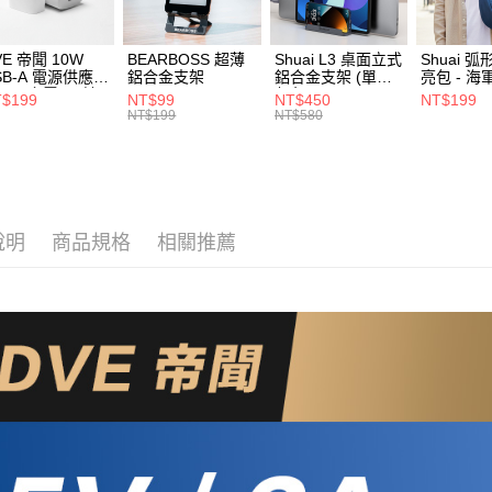
【注意事
離島郵局
1.本服務
用戶於交
每筆NT$1
VE 帝聞 10W
BEARBOSS 超薄
Shuai L3 桌面立式
Shuai 
款買賣價
SB-A 電源供應器
鋁合金支架
鋁合金支架 (單夾 /
亮包 - 海
2.基於同
/2A 充電頭 (適
灰色)
付款後門
$199
NT$99
NT$450
NT$199
資料（包
閱讀器、小電流
NT$199
NT$580
免運費
備)
用，由本
3.完整用
貨到付款
每筆NT$8
說明
商品規格
相關推薦