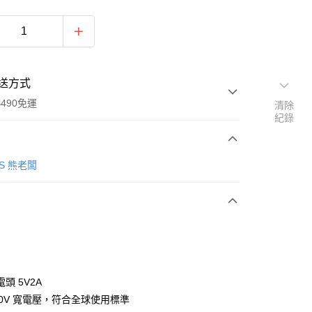
送方式
490免運
清除
紀錄
次付款
SS 熊老闆
期付款
0 利率 每期
NT$66
21家銀行
0 利率 每期
NT$33
21家銀行
庫商業銀行
第一商業銀行
業銀行
彰化商業銀行
庫商業銀行
第一商業銀行
業儲蓄銀行
台北富邦商業銀行
業銀行
彰化商業銀行
華商業銀行
兆豐國際商業銀行
頭 5V2A
業儲蓄銀行
台北富邦商業銀行
小企業銀行
台中商業銀行
240V 寬電壓，符合全球使用標準
華商業銀行
兆豐國際商業銀行
台灣）商業銀行
華泰商業銀行