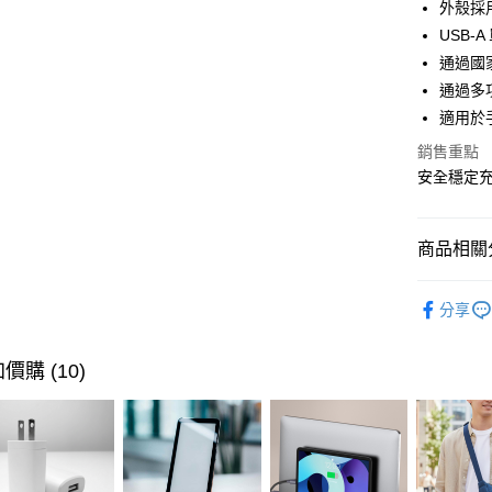
臺灣中
外殼採
聯邦商
匯豐（
USB-
悠遊付
元大商
聯邦商
通過國家
玉山商
元大商
Google Pa
台新國
通過多
玉山商
台灣樂
適用於
台新國
全盈+PAY
台灣樂
銷售重點
大哥付你
安全穩定
相關說明
【大哥付
ATM付款
1.本服務
商品相關分
2.付款方
貨到付款
流程，驗
完成交易
🔎 品牌快
3.實際核
分享
閱讀器 /
4.訂單成
運送方式
消。如遇
3C 週邊
無法說明
價購 (10)
7-11取貨
【繳款方
每筆NT$1
1.分期款
醒簡訊。
2.透過簡
宅配物流
帳／街口支
每筆NT$8