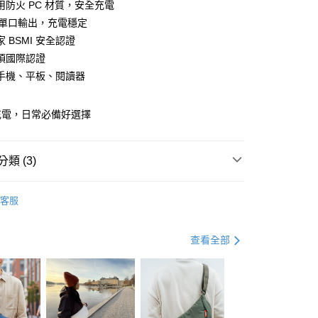
小企業銀行
台中商業銀行
用防火 PC 材質，安全充電
業銀行
遠東國際商業銀行
台灣）商業銀行
華泰商業銀行
A 單口輸出，充電穩定
業銀行
永豐商業銀行
業銀行
遠東國際商業銀行
 BSMI 安全認證
業銀行
星展（台灣）商業銀行
業銀行
永豐商業銀行
y
際商業銀行
中國信託商業銀行
項國際認證
業銀行
星展（台灣）商業銀行
天信用卡公司
手機、平板、閱讀器
際商業銀行
中國信託商業銀行
天信用卡公司
分期
充電，日常必備好選擇
你分期使用說明】
由台灣大哥大提供，台灣大哥大用戶可立即使用無須另外申請。
類 (3)
式選擇「大哥付你分期」，訂單成立後會自動跳轉到大哥付的交易
證手機門號後，選擇欲分期的期數、繳款截止日，確認付款後即
。
搜
BEARBOSS
准額度、可分期數及費用金額請依後續交易確認頁面所載為準。
客服
 顯示器與配件
立30分鐘內，如未前往確認交易或遇審核未通過，訂單將自動取
閱讀器配件
周邊配件
「轉專審核」未通過狀況，表示未達大哥付你分期系統評分，恕
與家電
行動電源 / 線材 / 充電器
評估內容。
查看全部
(快速到店)
式說明】
00，滿NT$1,000(含以上)免運費
項不併入電信帳單，「大哥付你分期」於每月結算日後寄送繳費提
訊連結打開帳單後，可選擇「超商條碼／台灣大直營門市／銀行轉
付／iPASS MONEY」等通路繳費。
0，滿NT$490(含以上)免運費