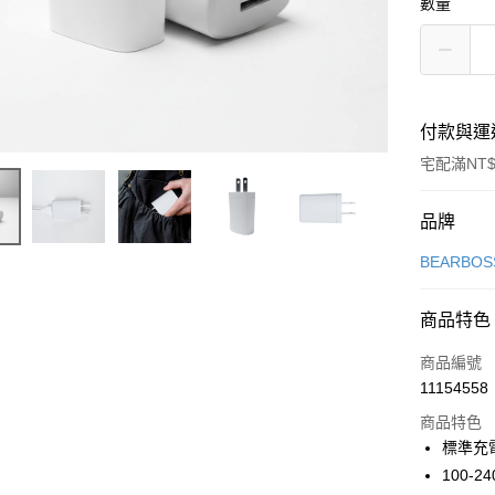
數量
付款與運
宅配滿NT$
付款方式
品牌
信用卡一
BEARBO
信用卡分
商品特色
3 期 
商品編號
6 期 
合作金
11154558
華南商
合作金
LINE Pay
上海商
商品特色
華南商
國泰世
標準充電
Apple Pay
上海商
臺灣中
100-
國泰世
匯豐（
街口支付