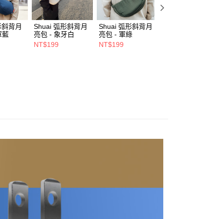
項】
係由「台灣大哥大股份有限公司」（以下簡稱本公司）所提供，讓
易時，得透過本服務購買商品或服務，並由商店將買賣／分期付
00，滿NT$1,500(含以上)免運費
弧形斜背月
Shuai 弧形斜背月
Shuai 弧形斜背月
Shuai L4 桌面立
金債權讓與本公司後，依約使用本公司帳單繳交帳款。
軍藍
亮包 - 象牙白
亮包 - 軍綠
鋁合金支架 - 雙夾
意付款使用「大哥付你分期」之契約關係目的，商店將以您的個人
- 灰色
市自取
NT$199
NT$199
NT$550
含姓名、電話或地址）提供予台灣大哥大進項蒐集、處理及利
NT$680
公司與您本人進行分期帳單所需資料之確認、核對及更正。
戶服務條款，請詳閱以下連結：
https://oppay.tw/userRule
0，滿NT$1,000(含以上)免運費