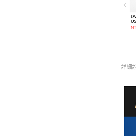
D
U
5V
NT
用
設
詳細