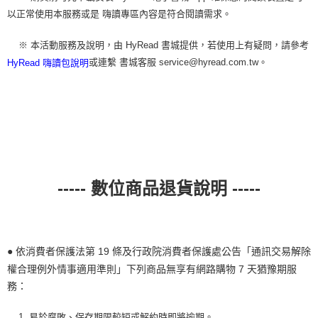
以正常使用本服務或是 嗨讀專區內容是符合閱讀需求。
※ 本活動服務及說明，由 HyRead 書城提供，若使用上有疑問，請參考
或連繫 書城客服 service@hyread.com.tw。
HyRead 嗨讀包說明
----- 數位商品退貨說明 -----
● 依消費者保護法第 19 條及行政院消費者保護處公告「通訊交易解除
權合理例外情事適用準則」下列商品無享有網路購物 7 天猶豫期服
務：
1. 易於腐敗、保存期限較短或解約時即將逾期。