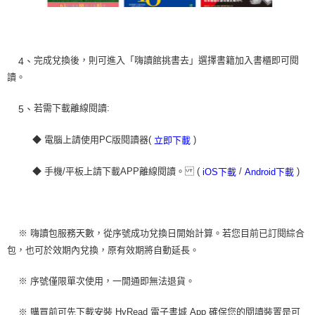
完成兌換後，則可進入「嗨讀館挑書去」選擇書籍加入書櫃即可閱
4、
讀。
若需下載離線閱讀:
5、
◆ 電腦上請使用PC版閱讀器(
)
立即下載
◆ 手機/平板上請下載APP離線閱讀。 (
/
)
iOS下載
Android下載
※ 嗨讀包服務天數，從序號成功兌換日開始計算。若您目前已訂閱綜合
包，也可於效期內兌換，原有效期將自動延長。
※ 序號僅限單次使用，一開通即無法退貨。
※ 購買前可先下載安裝 HyRead 電子書城 App 確保您的閱讀裝置是可