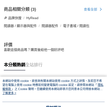
商品相關分類 (3)
查看全部
🔎 品牌快搜
HyRead
閱讀器 / 顯示器與配件
閱讀器配件
電子書城 / 閱讀包
評價
喜歡這個商品嗎？購買後給他一個好評吧
本分類熱銷
全站排行
本網站中使用 cookie，欲查詢有關本網站使用 cookie 方式之詳情，及若您不希
熱門標籤
望在電腦上使用 cookie 時應如何變更電腦的 cookie 設定，請參閱本網站「
隱私
權條款
」之 Cookie 聲明。您繼續使用本網站即表示您同意本公司得按本網站使
用條款之 Cookie 聲明使用 cookie。
了解更多 >