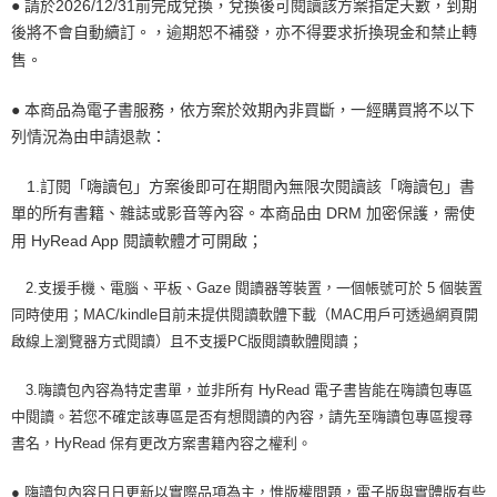
● 請於2026/12/31前完成兌換，兌換後可閱讀該方案指定天數，到期
後將不會自動續訂。，逾期恕不補發，亦不得要求折換現金和禁止轉
售。
● 本商品為電子書服務，依方案於效期內非買斷，一經購買將不以下
列情況為由申請退款：
1.訂閱「嗨讀包」方案後即可在期間內無限次閱讀該「嗨讀包」書
單的所有書籍、雜誌或影音等內容。本商品由 DRM 加密保護，需使
用 HyRead App 閱讀軟體才可開啟；
2.支援手機、電腦、平板、Gaze 閱讀器等裝置，一個帳號可於 5 個裝置
同時使用；MAC/kindle目前未提供閱讀軟體下載（MAC用戶可透過網頁開
啟線上瀏覽器方式閱讀）且不支援PC版閱讀軟體閱讀；
3.嗨讀包內容為特定書單，並非所有 HyRead 電子書皆能在嗨讀包專區
中閱讀。若您不確定該專區是否有想閱讀的內容，請先至嗨讀包專區搜尋
書名，HyRead 保有更改方案書籍內容之權利。
● 嗨讀包內容日日更新以實際品項為主，惟版權問題，電子版與實體版有些