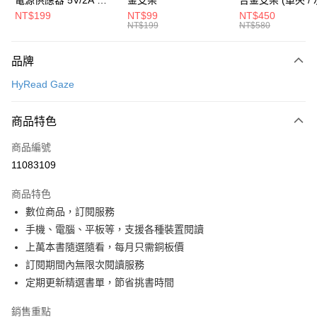
聯邦商業銀行
遠東國際商業銀行
匯豐（台灣）商業銀行
華泰商業銀行
電頭 (適用閱讀器、小
NT$199
NT$99
NT$450
悠遊付
元大商業銀行
永豐商業銀行
NT$199
NT$580
聯邦商業銀行
遠東國際商業銀行
電流設備)
玉山商業銀行
星展（台灣）商業銀行
元大商業銀行
永豐商業銀行
Google Pay
台新國際商業銀行
中國信託商業銀行
玉山商業銀行
星展（台灣）商業銀行
品牌
台灣樂天信用卡公司
台新國際商業銀行
中國信託商業銀行
全盈+PAY
HyRead Gaze
台灣樂天信用卡公司
大哥付你分期
相關說明
商品特色
【大哥付你分期使用說明】
ATM付款
商品編號
1.本服務由台灣大哥大提供，台灣大哥大用戶可立即使用無須另外申請。
2.付款方式選擇「大哥付你分期」，訂單成立後會自動跳轉到大哥付的交易
11083109
流程，驗證手機門號後，選擇欲分期的期數、繳款截止日，確認付款後即完
運送方式
成交易。
商品特色
3.實際核准額度、可分期數及費用金額請依後續交易確認頁面所載為準。
宅配物流
4.訂單成立30分鐘內，如未前往確認交易或遇審核未通過，訂單將自動取
數位商品，訂閱服務
每筆NT$80，滿NT$490(含以上)免運費
消。如遇「轉專審核」未通過狀況，表示未達大哥付你分期系統評分，恕無
手機、電腦、平板等，支援各種裝置閱讀
法說明評估內容。
上萬本書隨選隨看，每月只需銅板價
數位商品免運
【繳款方式說明】
1.分期款項不併入電信帳單，「大哥付你分期」於每月結算日後寄送繳費提
訂閱期間內無限次閱讀服務
免運費
醒簡訊。
定期更新精選書單，節省挑書時間
2.透過簡訊連結打開帳單後，可選擇「超商條碼／台灣大直營門市／銀行轉
數位商品免運-離島
帳／街口支付／iPASS MONEY」等通路繳費。
銷售重點
免運費