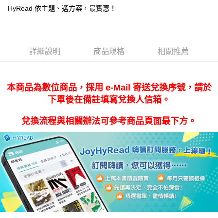
【注意事項】
HyRead 依主題、選方案，最實惠！
1.本服務係由「台灣大哥大股份有限公司」（以下簡稱本公司）所提供，讓
用戶於交易時，得透過本服務購買商品或服務，並由商店將買賣／分期付款
買賣價金債權讓與本公司後，依約使用本公司帳單繳交帳款。
2.基於同意付款使用「大哥付你分期」之契約關係目的，商店將以您的個人
資料（包含姓名、電話或地址）提供予台灣大哥大進項蒐集、處理及利用，
詳細說明
商品規格
相關推薦
由本公司與您本人進行分期帳單所需資料之確認、核對及更正。
3.完整用戶服務條款，請詳閱以下連結：
https://oppay.tw/userRule
本商品為數位商品，採用 e-Mail 寄送兌換序號，請於
下單後在備註填寫兌換人信箱。
兌換流程與相關辦法可參考商品頁面最下方。