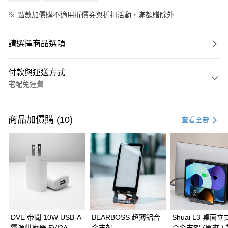
※
點數加價購不適用折價券與折扣活動，滿額贈除外
請選擇商品選項
付款與運送方式
宅配免運費
付款方式
信用卡一次付款
商品加價購 (10)
查看全部
信用卡分期付款
3 期 0 利率 每期
NT$333
21家銀行
6 期 0 利率 每期
NT$166
21家銀行
合作金庫商業銀行
第一商業銀行
華南商業銀行
彰化商業銀行
合作金庫商業銀行
第一商業銀行
LINE Pay
上海商業儲蓄銀行
台北富邦商業銀行
華南商業銀行
彰化商業銀行
國泰世華商業銀行
兆豐國際商業銀行
Apple Pay
上海商業儲蓄銀行
台北富邦商業銀行
臺灣中小企業銀行
台中商業銀行
國泰世華商業銀行
兆豐國際商業銀行
DVE 帝聞 10W USB-A
BEARBOSS 超薄鋁合
Shuai L3 桌面
匯豐（台灣）商業銀行
華泰商業銀行
街口支付
臺灣中小企業銀行
台中商業銀行
電源供應器 5V/2A 充
金支架
合金支架 (單夾 / 