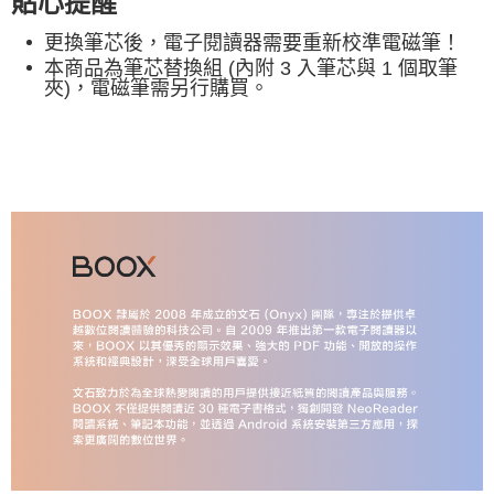
貼心提醒
更換筆芯後，電子閱讀器需要重新校準電磁筆！
本商品為筆芯替換組 (內附 3 入筆芯與 1 個取筆
夾)，電磁筆需另行購買。