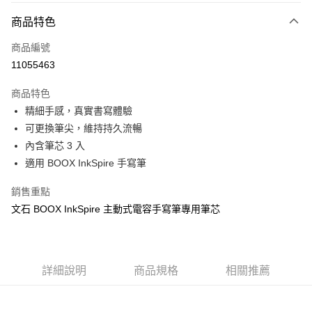
大哥付你分期
相關說明
商品特色
【大哥付你分期使用說明】
ATM付款
商品編號
1.本服務由台灣大哥大提供，台灣大哥大用戶可立即使用無須另外申請。
2.付款方式選擇「大哥付你分期」，訂單成立後會自動跳轉到大哥付的交易
11055463
貨到付款
流程，驗證手機門號後，選擇欲分期的期數、繳款截止日，確認付款後即完
成交易。
商品特色
3.實際核准額度、可分期數及費用金額請依後續交易確認頁面所載為準。
運送方式
4.訂單成立30分鐘內，如未前往確認交易或遇審核未通過，訂單將自動取
精細手感，真實書寫體驗
消。如遇「轉專審核」未通過狀況，表示未達大哥付你分期系統評分，恕無
7-11取貨(快速到店)
可更換筆尖，維持持久流暢
法說明評估內容。
內含筆芯 3 入
每筆NT$100，滿NT$1,000(含以上)免運費
【繳款方式說明】
1.分期款項不併入電信帳單，「大哥付你分期」於每月結算日後寄送繳費提
適用 BOOX InkSpire 手寫筆
宅配物流
醒簡訊。
2.透過簡訊連結打開帳單後，可選擇「超商條碼／台灣大直營門市／銀行轉
每筆NT$80，滿NT$490(含以上)免運費
銷售重點
帳／街口支付／iPASS MONEY」等通路繳費。
文石 BOOX InkSpire 主動式電容手寫筆專用筆芯
離島郵局
【注意事項】
每筆NT$100，滿NT$1,500(含以上)免運費
1.本服務係由「台灣大哥大股份有限公司」（以下簡稱本公司）所提供，讓
用戶於交易時，得透過本服務購買商品或服務，並由商店將買賣／分期付款
買賣價金債權讓與本公司後，依約使用本公司帳單繳交帳款。
付款後門市自取
詳細說明
商品規格
相關推薦
2.基於同意付款使用「大哥付你分期」之契約關係目的，商店將以您的個人
免運費
資料（包含姓名、電話或地址）提供予台灣大哥大進項蒐集、處理及利用，
由本公司與您本人進行分期帳單所需資料之確認、核對及更正。
貨到付款
3.完整用戶服務條款，請詳閱以下連結：
https://oppay.tw/userRule