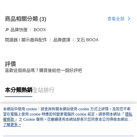
商品相關分類 (3)
查看全部
🔎 品牌快搜
BOOX
閱讀器 / 顯示器與配件
品牌選擇
文石 BOOX
評價
喜歡這個商品嗎？購買後給他一個好評吧
本分類熱銷
全站排行
本網站中使用 cookie，欲查詢有關本網站使用 cookie 方式之詳情，及若您不希
熱門標籤
望在電腦上使用 cookie 時應如何變更電腦的 cookie 設定，請參閱本網站「
隱私
權條款
」之 Cookie 聲明。您繼續使用本網站即表示您同意本公司得按本網站使
用條款之 Cookie 聲明使用 cookie。
了解更多 >