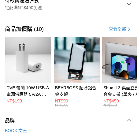
付款與運送方式
宅配滿NT$490免運
付款方式
信用卡一次付款
商品加價購 (10)
查看全部
信用卡分期付款
3 期 0 利率 每期
NT$93
21家銀行
6 期 0 利率 每期
NT$46
21家銀行
合作金庫商業銀行
第一商業銀行
華南商業銀行
彰化商業銀行
合作金庫商業銀行
第一商業銀行
LINE Pay
上海商業儲蓄銀行
台北富邦商業銀行
華南商業銀行
彰化商業銀行
國泰世華商業銀行
兆豐國際商業銀行
Apple Pay
上海商業儲蓄銀行
台北富邦商業銀行
臺灣中小企業銀行
台中商業銀行
國泰世華商業銀行
兆豐國際商業銀行
DVE 帝聞 10W USB-A
BEARBOSS 超薄鋁合
Shuai L3 桌面
匯豐（台灣）商業銀行
華泰商業銀行
街口支付
臺灣中小企業銀行
台中商業銀行
電源供應器 5V/2A 充
金支架
合金支架 (單夾 / 
聯邦商業銀行
遠東國際商業銀行
匯豐（台灣）商業銀行
華泰商業銀行
電頭 (適用閱讀器、小
NT$199
NT$99
NT$450
悠遊付
元大商業銀行
永豐商業銀行
NT$199
NT$580
聯邦商業銀行
遠東國際商業銀行
電流設備)
玉山商業銀行
星展（台灣）商業銀行
元大商業銀行
永豐商業銀行
Google Pay
台新國際商業銀行
中國信託商業銀行
玉山商業銀行
星展（台灣）商業銀行
品牌
台灣樂天信用卡公司
台新國際商業銀行
中國信託商業銀行
全盈+PAY
BOOX 文石
台灣樂天信用卡公司