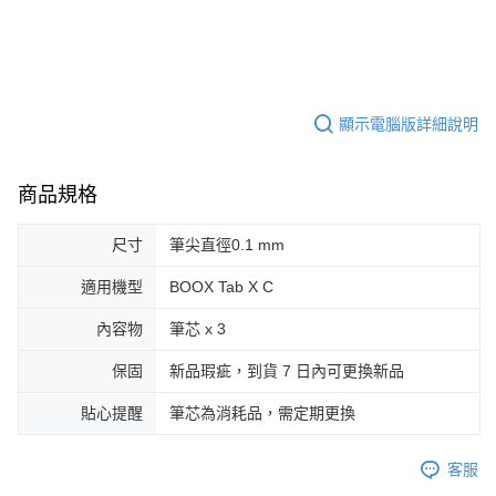
顯示電腦版詳細說明
商品規格
尺寸
筆尖直徑0.1 mm
適用機型
BOOX Tab X C
內容物
筆芯 x 3
保固
新品瑕疵，到貨 7 日內可更換新品
貼心提醒
筆芯為消耗品，需定期更換
客服