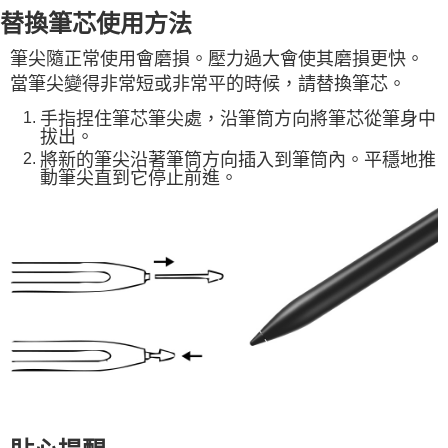
替換筆芯使用方法
筆尖隨正常使用會磨損。壓力過大會使其磨損更快。
當筆尖變得非常短或非常平的時候，請替換筆芯。
手指捏住筆芯筆尖處，沿筆筒方向將筆芯從筆身中
拔出。
將新的筆尖沿著筆筒方向插入到筆筒內。平穩地推
動筆尖直到它停止前進。