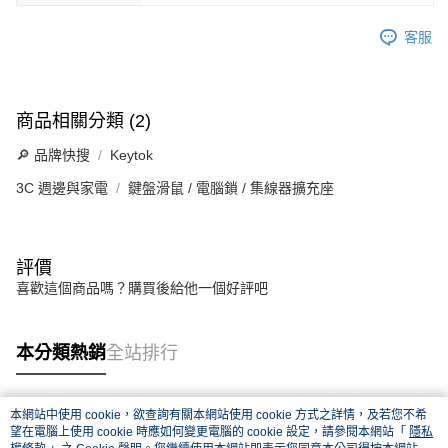
客服
商品相關分類 (2)
🔎 品牌快搜
Keytok
3C 週邊與家電
鍵盤滑鼠 / 電腦鎖 / 集線器擴充座
評價
喜歡這個商品嗎？購買後給他一個好評吧
本分類熱銷
全站排行
本網站中使用 cookie，欲查詢有關本網站使用 cookie 方式之詳情，及若您不希
熱門標籤
望在電腦上使用 cookie 時應如何變更電腦的 cookie 設定，請參閱本網站「
隱私