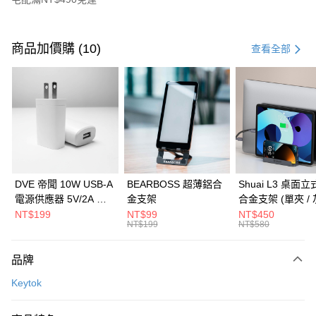
付款方式
信用卡一次付款
商品加價購 (10)
查看全部
信用卡分期付款
3 期 0 利率 每期
NT$830
21家銀行
6 期 0 利率 每期
NT$415
21家銀行
合作金庫商業銀行
第一商業銀行
華南商業銀行
彰化商業銀行
合作金庫商業銀行
第一商業銀行
LINE Pay
上海商業儲蓄銀行
台北富邦商業銀行
華南商業銀行
彰化商業銀行
國泰世華商業銀行
兆豐國際商業銀行
Apple Pay
上海商業儲蓄銀行
台北富邦商業銀行
臺灣中小企業銀行
台中商業銀行
國泰世華商業銀行
兆豐國際商業銀行
DVE 帝聞 10W USB-A
BEARBOSS 超薄鋁合
Shuai L3 桌面
匯豐（台灣）商業銀行
華泰商業銀行
街口支付
臺灣中小企業銀行
台中商業銀行
電源供應器 5V/2A 充
金支架
合金支架 (單夾 / 
聯邦商業銀行
遠東國際商業銀行
匯豐（台灣）商業銀行
華泰商業銀行
電頭 (適用閱讀器、小
NT$199
NT$99
NT$450
悠遊付
元大商業銀行
永豐商業銀行
NT$199
NT$580
聯邦商業銀行
遠東國際商業銀行
電流設備)
玉山商業銀行
星展（台灣）商業銀行
元大商業銀行
永豐商業銀行
Google Pay
台新國際商業銀行
中國信託商業銀行
玉山商業銀行
星展（台灣）商業銀行
品牌
台灣樂天信用卡公司
台新國際商業銀行
中國信託商業銀行
全盈+PAY
Keytok
台灣樂天信用卡公司
大哥付你分期