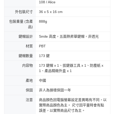
108 / Alice
外包裝尺寸
36 x 5 x 16 cm
包裝重量 (含產
888g
品)
鍵帽設計
Smile 高度，五面熱昇華鍵帽，非透光
材質
PBT
鍵帽數量
173 鍵
内容物
173 鍵帽 x 1、拔鍵器工具 x 1、防塵紙 x
1、產品精緻外盒 x 1
產地
中國
保固
非人為損壞保固一年
注意
商品顏色因電腦螢幕設定差異略有不同，以
實際商品顏色為主。 尺寸因平量時會有點
誤差，以實際商品尺寸為主。