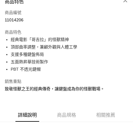
相關說明
商品特色
【大哥付你分期使用說明】
ATM付款
商品編號
1.本服務由台灣大哥大提供，台灣大哥大用戶可立即使用無須另外申請。
2.付款方式選擇「大哥付你分期」，訂單成立後會自動跳轉到大哥付的交易
11014206
貨到付款
流程，驗證手機門號後，選擇欲分期的期數、繳款截止日，確認付款後即完
成交易。
商品特色
3.實際核准額度、可分期數及費用金額請依後續交易確認頁面所載為準。
運送方式
4.訂單成立30分鐘內，如未前往確認交易或遇審核未通過，訂單將自動取
經典電影「哥吉拉」的怪獸精神
消。如遇「轉專審核」未通過狀況，表示未達大哥付你分期系統評分，恕無
宅配物流
頂部曲率調整，兼顧外觀與人體工學
法說明評估內容。
支援多種鍵盤佈局
每筆NT$80，滿NT$490(含以上)免運費
【繳款方式說明】
1.分期款項不併入電信帳單，「大哥付你分期」於每月結算日後寄送繳費提
五面熱昇華技術製作
離島郵局
醒簡訊。
PBT 不透光鍵帽
2.透過簡訊連結打開帳單後，可選擇「超商條碼／台灣大直營門市／銀行轉
每筆NT$100，滿NT$1,500(含以上)免運費
帳／街口支付／iPASS MONEY」等通路繳費。
銷售重點
付款後門市自取
【注意事項】
致敬怪獸之王的經典傳奇，讓鍵盤成為你的怪獸戰場。
免運費
1.本服務係由「台灣大哥大股份有限公司」（以下簡稱本公司）所提供，讓
用戶於交易時，得透過本服務購買商品或服務，並由商店將買賣／分期付款
買賣價金債權讓與本公司後，依約使用本公司帳單繳交帳款。
貨到付款
2.基於同意付款使用「大哥付你分期」之契約關係目的，商店將以您的個人
每筆NT$80，滿NT$1,000(含以上)免運費
資料（包含姓名、電話或地址）提供予台灣大哥大進項蒐集、處理及利用，
詳細說明
商品規格
相關推薦
由本公司與您本人進行分期帳單所需資料之確認、核對及更正。
3.完整用戶服務條款，請詳閱以下連結：
https://oppay.tw/userRule