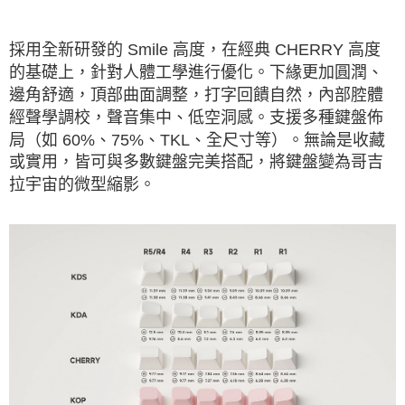
採用全新研發的 Smile 高度，在經典 CHERRY 高度
的基礎上，針對人體工學進行優化。下緣更加圓潤、
邊角舒適，頂部曲面調整，打字回饋自然，內部腔體
經聲學調校，聲音集中、低空洞感。支援多種鍵盤佈
局（如 60%、75%、TKL、全尺寸等）。無論是收藏
或實用，皆可與多數鍵盤完美搭配，將鍵盤變為哥吉
拉宇宙的微型縮影。