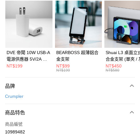
信用卡分期付款
3 期 0 利率 每期
NT$360
21家銀行
6 期 0 利率 每期
NT$180
21家銀行
合作金庫商業銀行
第一商業銀行
華南商業銀行
彰化商業銀行
合作金庫商業銀行
第一商業銀行
LINE Pay
上海商業儲蓄銀行
台北富邦商業銀行
華南商業銀行
彰化商業銀行
國泰世華商業銀行
兆豐國際商業銀行
Apple Pay
上海商業儲蓄銀行
台北富邦商業銀行
臺灣中小企業銀行
台中商業銀行
國泰世華商業銀行
兆豐國際商業銀行
DVE 帝聞 10W USB-A
BEARBOSS 超薄鋁合
Shuai L3 桌面
匯豐（台灣）商業銀行
華泰商業銀行
街口支付
臺灣中小企業銀行
台中商業銀行
電源供應器 5V/2A 充
金支架
合金支架 (單夾 / 
聯邦商業銀行
遠東國際商業銀行
匯豐（台灣）商業銀行
華泰商業銀行
電頭 (適用閱讀器、小
NT$199
NT$99
NT$450
悠遊付
元大商業銀行
永豐商業銀行
NT$199
NT$580
聯邦商業銀行
遠東國際商業銀行
電流設備)
玉山商業銀行
星展（台灣）商業銀行
元大商業銀行
永豐商業銀行
Google Pay
台新國際商業銀行
中國信託商業銀行
玉山商業銀行
星展（台灣）商業銀行
品牌
台灣樂天信用卡公司
台新國際商業銀行
中國信託商業銀行
全盈+PAY
Crumpler
台灣樂天信用卡公司
大哥付你分期
相關說明
商品特色
【大哥付你分期使用說明】
ATM付款
商品編號
1.本服務由台灣大哥大提供，台灣大哥大用戶可立即使用無須另外申請。
2.付款方式選擇「大哥付你分期」，訂單成立後會自動跳轉到大哥付的交易
10989482
貨到付款
流程，驗證手機門號後，選擇欲分期的期數、繳款截止日，確認付款後即完