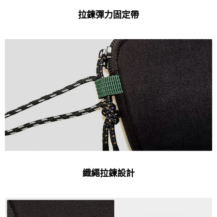
拉鍊彈力固定帶
織繩拉鍊設計