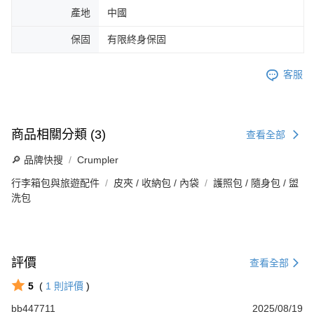
產地
中國
保固
有限終身保固
客服
商品相關分類 (3)
查看全部
🔎 品牌快搜
Crumpler
行李箱包與旅遊配件
皮夾 / 收納包 / 內袋
護照包 / 隨身包 / 盥
洗包
評價
查看全部
5
(
1
則評價
)
bb447711
2025/08/19