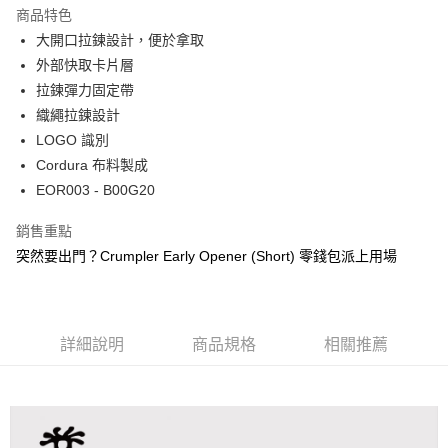
成交易。
商品特色
3.實際核准額度、可分期數及費用金額請依後續交易確認頁面所載為準。
運送方式
4.訂單成立30分鐘內，如未前往確認交易或遇審核未通過，訂單將自動取
大開口拉鍊設計，便於拿取
消。如遇「轉專審核」未通過狀況，表示未達大哥付你分期系統評分，恕無
宅配物流
外部快取卡片層
法說明評估內容。
拉鍊彈力固定帶
每筆NT$80，滿NT$490(含以上)免運費
【繳款方式說明】
1.分期款項不併入電信帳單，「大哥付你分期」於每月結算日後寄送繳費提
織繩拉鍊設計
離島郵局
醒簡訊。
LOGO 識別
2.透過簡訊連結打開帳單後，可選擇「超商條碼／台灣大直營門市／銀行轉
每筆NT$100，滿NT$1,500(含以上)免運費
Cordura 布料製成
帳／街口支付／iPASS MONEY」等通路繳費。
EOR003 - B00G20
付款後門市自取
【注意事項】
免運費
1.本服務係由「台灣大哥大股份有限公司」（以下簡稱本公司）所提供，讓
銷售重點
用戶於交易時，得透過本服務購買商品或服務，並由商店將買賣／分期付款
買賣價金債權讓與本公司後，依約使用本公司帳單繳交帳款。
突然要出門？Crumpler Early Opener (Short) 零錢包派上用場
貨到付款
2.基於同意付款使用「大哥付你分期」之契約關係目的，商店將以您的個人
每筆NT$80，滿NT$1,000(含以上)免運費
資料（包含姓名、電話或地址）提供予台灣大哥大進項蒐集、處理及利用，
由本公司與您本人進行分期帳單所需資料之確認、核對及更正。
3.完整用戶服務條款，請詳閱以下連結：
https://oppay.tw/userRule
詳細說明
商品規格
相關推薦