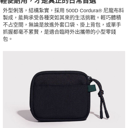
輕便耐用，才是真正的日常首選
外型俐落，結構紮實，採用 500D Cordura® 尼龍布料
製成，能夠承受各種突如其來的生活挑戰。輕巧體積
不占空間，無論是放進外套口袋、掛上背包，或單手
抓握都毫不累贅，是適合臨時外出攜帶的小型零錢
包。