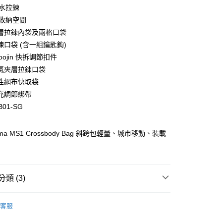
小企業銀行
台中商業銀行
防水拉鍊
華商業銀行
兆豐國際商業銀行
台灣）商業銀行
華泰商業銀行
小企業銀行
台中商業銀行
 主收納空間
業銀行
遠東國際商業銀行
台灣）商業銀行
華泰商業銀行
層拉鍊內袋及兩格口袋
業銀行
永豐商業銀行
業銀行
遠東國際商業銀行
鍊口袋 (含一組鑰匙鉤)
業銀行
星展（台灣）商業銀行
業銀行
永豐商業銀行
y
際商業銀行
中國信託商業銀行
oojin 快拆調節扣件
業銀行
星展（台灣）商業銀行
天信用卡公司
氣夾層拉鍊口袋
際商業銀行
中國信託商業銀行
天信用卡公司
性網布快取袋
分期
充調節綁帶
B01-SG
你分期使用說明】
由台灣大哥大提供，台灣大哥大用戶可立即使用無須另外申請。
式選擇「大哥付你分期」，訂單成立後會自動跳轉到大哥付的交易
orma MS1 Crossbody Bag 斜跨包輕量、城市移動、裝載
證手機門號後，選擇欲分期的期數、繳款截止日，確認付款後即
。
准額度、可分期數及費用金額請依後續交易確認頁面所載為準。
立30分鐘內，如未前往確認交易或遇審核未通過，訂單將自動取
「轉專審核」未通過狀況，表示未達大哥付你分期系統評分，恕
類 (3)
評估內容。
(快速到店)
式說明】
搜
Fyber Forma
00，滿NT$1,000(含以上)免運費
項不併入電信帳單，「大哥付你分期」於每月結算日後寄送繳費提
客服
與旅遊配件
背包提袋
側背包 / 郵差包 / 腰臀包
訊連結打開帳單後，可選擇「超商條碼／台灣大直營門市／銀行轉