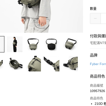
數量
付款與運
宅配滿NT$
付款方式
品牌
信用卡一
Fyber Fo
信用卡分
商品特色
3 期 
商品編號
6 期 
合作金
10957926
華南商
合作金
LINE Pay
上海商
商品特色
華南商
國泰世
210D
Apple Pay
上海商