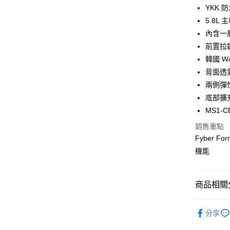
臺灣中
YKK 
國泰世
匯豐（
街口支付
臺灣中
5.8L
聯邦商
匯豐（
內含一
悠遊付
元大商
聯邦商
前置拉
玉山商
元大商
Google Pa
台新國
韓國 W
玉山商
台灣樂
背面透
台新國
全盈+PAY
台灣樂
兩側彈
大哥付你
底部擴
相關說明
MS1-C
【大哥付
ATM付款
1.本服務
銷售重點
2.付款方
Fyber F
貨到付款
流程，驗
機能
完成交易
3.實際核
4.訂單成
運送方式
消。如遇
商品相關分
無法說明
7-11取貨
【繳款方
🔎 品牌快
每筆NT$1
1.分期款
分享
醒簡訊。
行李箱包
2.透過簡
宅配物流