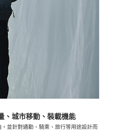
 斜跨包輕量、城市移動、裝載機能
能為主軸，並針對通勤、騎乘、旅行等用途設計而