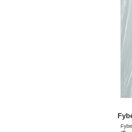
Fy
Fy