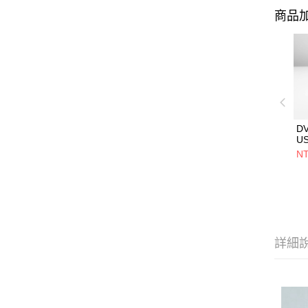
商品加
D
U
5V
NT
用
設
詳細