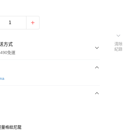
清除
送方式
紀錄
490免運
次付款
rma
期付款
0 利率 每期
NT$616
21家銀行
0 利率 每期
NT$308
21家銀行
庫商業銀行
第一商業銀行
業銀行
彰化商業銀行
庫商業銀行
第一商業銀行
業儲蓄銀行
台北富邦商業銀行
業銀行
彰化商業銀行
華商業銀行
兆豐國際商業銀行
 輕量格紋尼龍
業儲蓄銀行
台北富邦商業銀行