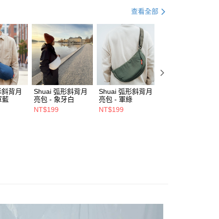
付／iPASS MONEY」等通路繳費。
動
💡 背包提袋｜回饋 2%
0，滿NT$490(含以上)免運費
查看全部
項】
係由「台灣大哥大股份有限公司」（以下簡稱本公司）所提供，讓
易時，得透過本服務購買商品或服務，並由商店將買賣／分期付
00，滿NT$1,500(含以上)免運費
金債權讓與本公司後，依約使用本公司帳單繳交帳款。
意付款使用「大哥付你分期」之契約關係目的，商店將以您的個人
市自取
含姓名、電話或地址）提供予台灣大哥大進項蒐集、處理及利
公司與您本人進行分期帳單所需資料之確認、核對及更正。
戶服務條款，請詳閱以下連結：
https://oppay.tw/userRule
弧形斜背月
Shuai 弧形斜背月
Shuai 弧形斜背月
Shuai L4 桌面立
軍藍
亮包 - 象牙白
亮包 - 軍綠
鋁合金支架 - 雙夾
0，滿NT$1,000(含以上)免運費
- 灰色
NT$199
NT$199
NT$550
NT$680