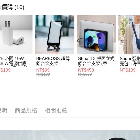
帳／街口支
⭐ 精選活
每筆NT$8
價購 (10)
【注意事
離島郵局
1.本服務
用戶於交
每筆NT$1
款買賣價
2.基於同
付款後門
資料（包
免運費
用，由本
3.完整用
貨到付款
VE 帝聞 10W
BEARBOSS 超薄
Shuai L3 桌面立式
Shuai 
SB-A 電源供應器
鋁合金支架
鋁合金支架 (單夾 /
亮包 - 海
每筆NT$8
/2A 充電頭 (適
灰色)
$199
NT$99
NT$450
NT$199
閱讀器、小電流
NT$199
NT$580
備)
說明
商品規格
相關推薦