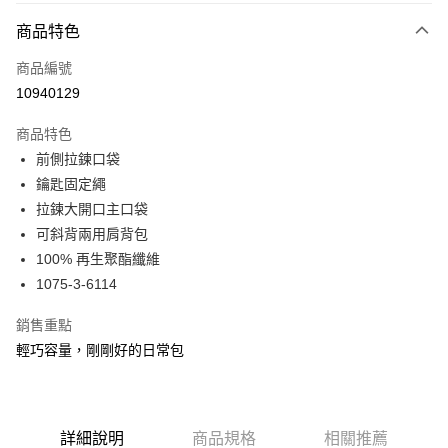
大哥付你分期
相關說明
商品特色
【大哥付你分期使用說明】
ATM付款
商品編號
1.本服務由台灣大哥大提供，台灣大哥大用戶可立即使用無須另外申請。
2.付款方式選擇「大哥付你分期」，訂單成立後會自動跳轉到大哥付的交易
10940129
貨到付款
流程，驗證手機門號後，選擇欲分期的期數、繳款截止日，確認付款後即完
成交易。
商品特色
3.實際核准額度、可分期數及費用金額請依後續交易確認頁面所載為準。
運送方式
4.訂單成立30分鐘內，如未前往確認交易或遇審核未通過，訂單將自動取
前側拉鍊口袋
消。如遇「轉專審核」未通過狀況，表示未達大哥付你分期系統評分，恕無
宅配物流
鑰匙固定繩
法說明評估內容。
拉鍊大開口主口袋
每筆NT$80，滿NT$490(含以上)免運費
【繳款方式說明】
1.分期款項不併入電信帳單，「大哥付你分期」於每月結算日後寄送繳費提
可斜背兩用肩背包
離島郵局
醒簡訊。
100% 再生聚酯纖維
2.透過簡訊連結打開帳單後，可選擇「超商條碼／台灣大直營門市／銀行轉
每筆NT$100，滿NT$1,500(含以上)免運費
1075-3-6114
帳／街口支付／iPASS MONEY」等通路繳費。
付款後門市自取
【注意事項】
銷售重點
免運費
1.本服務係由「台灣大哥大股份有限公司」（以下簡稱本公司）所提供，讓
輕巧容量，剛剛好的日常包
用戶於交易時，得透過本服務購買商品或服務，並由商店將買賣／分期付款
買賣價金債權讓與本公司後，依約使用本公司帳單繳交帳款。
貨到付款
2.基於同意付款使用「大哥付你分期」之契約關係目的，商店將以您的個人
每筆NT$80，滿NT$1,000(含以上)免運費
資料（包含姓名、電話或地址）提供予台灣大哥大進項蒐集、處理及利用，
由本公司與您本人進行分期帳單所需資料之確認、核對及更正。
詳細說明
商品規格
相關推薦
3.完整用戶服務條款，請詳閱以下連結：
https://oppay.tw/userRule