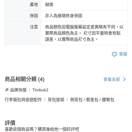
產地
越南
保固
非人為損壞終身保固
注意
商品顏色因電腦螢幕設定差異略有不同，以
實際商品顏色為主。 尺寸因平量時會有點
誤差，以實際商品尺寸為主。
客服
商品相關分類 (4)
查看全部
🔎 品牌快搜
Timbuk2
行李箱包與旅遊配件
背包提袋
側背包 / 郵差包 / 腰臀包
評價
喜歡這個商品嗎？購買後給他一個好評吧