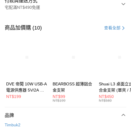
付款與運送方式
宅配滿NT$490免運
付款方式
信用卡一次付款
商品加價購 (10)
查看全部
信用卡分期付款
3 期 0 利率 每期
NT$1,226
21家銀行
6 期 0 利率 每期
NT$613
21家銀行
合作金庫商業銀行
第一商業銀行
華南商業銀行
彰化商業銀行
合作金庫商業銀行
第一商業銀行
LINE Pay
上海商業儲蓄銀行
台北富邦商業銀行
華南商業銀行
彰化商業銀行
國泰世華商業銀行
兆豐國際商業銀行
Apple Pay
上海商業儲蓄銀行
台北富邦商業銀行
臺灣中小企業銀行
台中商業銀行
國泰世華商業銀行
兆豐國際商業銀行
DVE 帝聞 10W USB-A
BEARBOSS 超薄鋁合
Shuai L3 桌面
匯豐（台灣）商業銀行
華泰商業銀行
街口支付
臺灣中小企業銀行
台中商業銀行
電源供應器 5V/2A 充
金支架
合金支架 (單夾 / 
聯邦商業銀行
遠東國際商業銀行
匯豐（台灣）商業銀行
華泰商業銀行
電頭 (適用閱讀器、小
NT$199
NT$99
NT$450
悠遊付
元大商業銀行
永豐商業銀行
NT$199
NT$580
聯邦商業銀行
遠東國際商業銀行
電流設備)
玉山商業銀行
星展（台灣）商業銀行
元大商業銀行
永豐商業銀行
Google Pay
台新國際商業銀行
中國信託商業銀行
玉山商業銀行
星展（台灣）商業銀行
品牌
台灣樂天信用卡公司
台新國際商業銀行
中國信託商業銀行
全盈+PAY
Timbuk2
台灣樂天信用卡公司