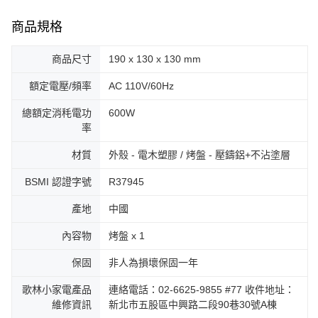
商品規格
商品尺寸
190 x 130 x 130 mm
額定電壓/頻率
AC 110V/60Hz
總額定消秏電功
600W
率
材質
外殼 - 電木塑膠 / 烤盤 - 壓鑄鋁+不沾塗層
BSMI 認證字號
R37945
產地
中國
內容物
烤盤 x 1
保固
非人為損壞保固一年
歌林小家電產品
連絡電話：02-6625-9855 #77 收件地址：
維修資訊
新北市五股區中興路二段90巷30號A棟