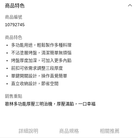
相關說明
商品特色
【大哥付你分期使用說明】
ATM付款
商品編號
1.本服務由台灣大哥大提供，台灣大哥大用戶可立即使用無須另外申請。
2.付款方式選擇「大哥付你分期」，訂單成立後會自動跳轉到大哥付的交易
10792745
流程，驗證手機門號後，選擇欲分期的期數、繳款截止日，確認付款後即完
運送方式
成交易。
商品特色
3.實際核准額度、可分期數及費用金額請依後續交易確認頁面所載為準。
宅配物流
4.訂單成立30分鐘內，如未前往確認交易或遇審核未通過，訂單將自動取
多功能用途，輕鬆製作多種料理
每筆NT$80，滿NT$490(含以上)免運費
消。如遇「轉專審核」未通過狀況，表示未達大哥付你分期系統評分，恕無
不沾塗層烤盤，清潔簡單無煩惱
法說明評估內容。
烤盤厚度加深，可加入更多內餡
離島郵局
【繳款方式說明】
1.分期款項不併入電信帳單，「大哥付你分期」於每月結算日後寄送繳費提
前扣可依需求調整三段厚度
每筆NT$100，滿NT$1,500(含以上)免運費
醒簡訊。
單鍵開關設計，操作直覺簡單
2.透過簡訊連結打開帳單後，可選擇「超商條碼／台灣大直營門市／銀行轉
付款後門市自取
直立收納設計，節省空間
帳／街口支付／iPASS MONEY」等通路繳費。
免運費
【注意事項】
銷售重點
1.本服務係由「台灣大哥大股份有限公司」（以下簡稱本公司）所提供，讓
歌林多功能厚壓三明治機，厚壓滿餡，一口幸福
用戶於交易時，得透過本服務購買商品或服務，並由商店將買賣／分期付款
買賣價金債權讓與本公司後，依約使用本公司帳單繳交帳款。
2.基於同意付款使用「大哥付你分期」之契約關係目的，商店將以您的個人
資料（包含姓名、電話或地址）提供予台灣大哥大進項蒐集、處理及利用，
由本公司與您本人進行分期帳單所需資料之確認、核對及更正。
詳細說明
商品規格
相關推薦
3.完整用戶服務條款，請詳閱以下連結：
https://oppay.tw/userRule