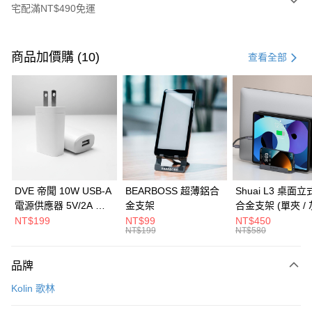
宅配滿NT$490免運
付款方式
信用卡一次付款
商品加價購 (10)
查看全部
信用卡分期付款
3 期 0 利率 每期
NT$426
21家銀行
6 期 0 利率 每期
NT$213
21家銀行
合作金庫商業銀行
第一商業銀行
華南商業銀行
彰化商業銀行
合作金庫商業銀行
第一商業銀行
LINE Pay
上海商業儲蓄銀行
台北富邦商業銀行
華南商業銀行
彰化商業銀行
國泰世華商業銀行
兆豐國際商業銀行
Apple Pay
上海商業儲蓄銀行
台北富邦商業銀行
臺灣中小企業銀行
台中商業銀行
國泰世華商業銀行
兆豐國際商業銀行
DVE 帝聞 10W USB-A
BEARBOSS 超薄鋁合
Shuai L3 桌面
匯豐（台灣）商業銀行
華泰商業銀行
街口支付
臺灣中小企業銀行
台中商業銀行
電源供應器 5V/2A 充
金支架
合金支架 (單夾 / 
聯邦商業銀行
遠東國際商業銀行
匯豐（台灣）商業銀行
華泰商業銀行
電頭 (適用閱讀器、小
NT$199
NT$99
NT$450
悠遊付
元大商業銀行
永豐商業銀行
NT$199
NT$580
聯邦商業銀行
遠東國際商業銀行
電流設備)
玉山商業銀行
星展（台灣）商業銀行
元大商業銀行
永豐商業銀行
Google Pay
台新國際商業銀行
中國信託商業銀行
玉山商業銀行
星展（台灣）商業銀行
品牌
台灣樂天信用卡公司
台新國際商業銀行
中國信託商業銀行
全盈+PAY
Kolin 歌林
台灣樂天信用卡公司
大哥付你分期