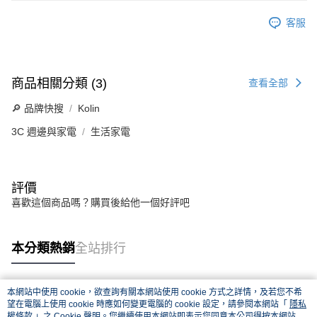
客服
商品相關分類 (3)
查看全部
🔎 品牌快搜
Kolin
3C 週邊與家電
生活家電
評價
喜歡這個商品嗎？購買後給他一個好評吧
本分類熱銷
全站排行
本網站中使用 cookie，欲查詢有關本網站使用 cookie 方式之詳情，及若您不希
熱門標籤
望在電腦上使用 cookie 時應如何變更電腦的 cookie 設定，請參閱本網站「
隱私
權條款
」之 Cookie 聲明。您繼續使用本網站即表示您同意本公司得按本網站使