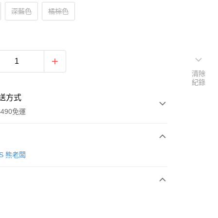
深藍色
橘棕色
清除
紀錄
送方式
490免運
次付款
SS 熊老闆
期付款
0 利率 每期
NT$99
21家銀行
0 利率 每期
NT$49
21家銀行
庫商業銀行
第一商業銀行
業銀行
彰化商業銀行
庫商業銀行
第一商業銀行