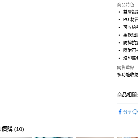
LINE Pay
上海商
商品特色
華南商
國泰世
雙層設
Apple Pay
上海商
臺灣中
PU 
國泰世
匯豐（
街口支付
臺灣中
可收納
聯邦商
匯豐（
柔軟細
悠遊付
元大商
聯邦商
防摔抗
玉山商
元大商
Google Pa
台新國
隨附可
玉山商
台灣樂
烙印熊老
台新國
全盈+PAY
台灣樂
銷售重點
大哥付你
多功能收
相關說明
【大哥付
ATM付款
1.本服務
商品相關分
2.付款方
貨到付款
流程，驗
完成交易
🔎 品牌快
3.實際核
分享
行李箱包
4.訂單成
運送方式
消。如遇
護套
無法說明
價購 (10)
7-11取貨
⭐ 精選活
【繳款方