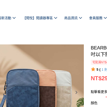
最新活動
【閱悅】閱讀器專區
商品資訊
會員服務
BEARB
吋以下
宅配滿NT$
5 (
1
NT$2
點擊看更多款
顏色