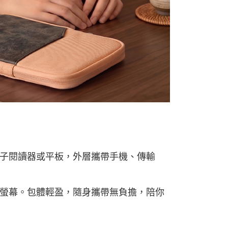
子閱讀器或平板，外層攜帶手機、傳輸
螢幕。包體輕盈，隨身攜帶無負擔，陪你