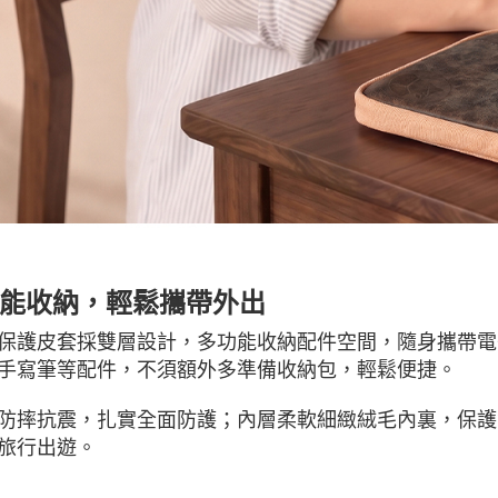
能收納，輕鬆攜帶外出
保護皮套採雙層設計，多功能收納配件空間，隨身攜帶電
手寫筆等配件，不須額外多準備收納包，輕鬆便捷。
防摔抗震，扎實全面防護；內層柔軟細緻絨毛內裏，保護
旅行出遊。