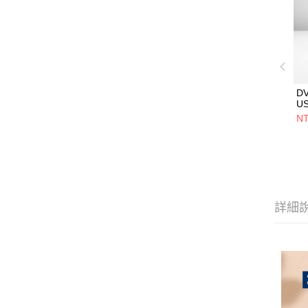
D
U
5V
NT
用
設
詳細