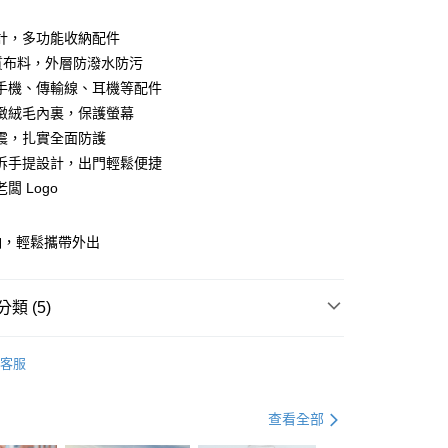
業儲蓄銀行
台北富邦商業銀行
業銀行
彰化商業銀行
華商業銀行
兆豐國際商業銀行
計，多功能收納配件
業儲蓄銀行
台北富邦商業銀行
小企業銀行
台中商業銀行
材質布料，外層防潑水防污
華商業銀行
兆豐國際商業銀行
台灣）商業銀行
華泰商業銀行
小企業銀行
台中商業銀行
手機、傳輸線、耳機等配件
業銀行
遠東國際商業銀行
台灣）商業銀行
華泰商業銀行
緻絨毛內裏，保護螢幕
業銀行
永豐商業銀行
業銀行
遠東國際商業銀行
震，扎實全面防護
業銀行
星展（台灣）商業銀行
業銀行
永豐商業銀行
y
際商業銀行
中國信託商業銀行
拆手提設計，出門輕鬆便捷
業銀行
星展（台灣）商業銀行
天信用卡公司
闆 Logo
際商業銀行
中國信託商業銀行
天信用卡公司
分期
納，輕鬆攜帶外出
你分期使用說明】
由台灣大哥大提供，台灣大哥大用戶可立即使用無須另外申請。
類 (5)
式選擇「大哥付你分期」，訂單成立後會自動跳轉到大哥付的交易
證手機門號後，選擇欲分期的期數、繳款截止日，確認付款後即
。
搜
BEARBOSS
准額度、可分期數及費用金額請依後續交易確認頁面所載為準。
客服
與旅遊配件
立30分鐘內，如未前往確認交易或遇審核未通過，訂單將自動取
皮夾 / 收納包 / 內袋
筆電平板內袋 / 保
「轉專審核」未通過狀況，表示未達大哥付你分期系統評分，恕
評估內容。
查看全部
(快速到店)
動
式說明】
📍 小物加購區 🛒