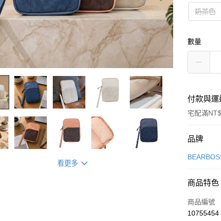
奶茶色
數量
付款與運
宅配滿NT$
付款方式
品牌
信用卡一
BEARBO
看更多
信用卡分
商品特色
3 期 
商品編號
6 期 
合作金
10755454
華南商
合作金