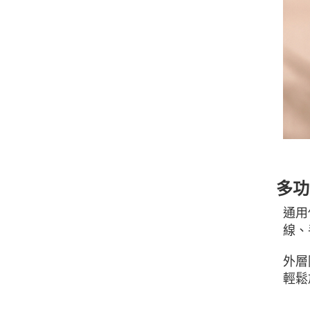
多功
通用
線、
外層
輕鬆