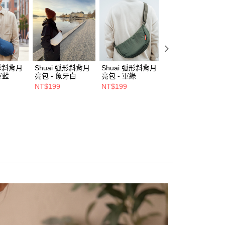
00，滿NT$1,000(含以上)免運費
項不併入電信帳單，「大哥付你分期」於每月結算日後寄送繳費提
動
💡 背包提袋｜回饋 2%
訊連結打開帳單後，可選擇「超商條碼／台灣大直營門市／銀行轉
 顯示器與配件
閱讀器配件
保護套 / 保護殼 / 保護貼
付／iPASS MONEY」等通路繳費。
0，滿NT$490(含以上)免運費
項】
係由「台灣大哥大股份有限公司」（以下簡稱本公司）所提供，讓
易時，得透過本服務購買商品或服務，並由商店將買賣／分期付
00，滿NT$1,500(含以上)免運費
弧形斜背月
Shuai 弧形斜背月
Shuai 弧形斜背月
Shuai L4 桌面立
金債權讓與本公司後，依約使用本公司帳單繳交帳款。
軍藍
亮包 - 象牙白
亮包 - 軍綠
鋁合金支架 - 雙夾
意付款使用「大哥付你分期」之契約關係目的，商店將以您的個人
- 灰色
市自取
NT$199
NT$199
NT$550
含姓名、電話或地址）提供予台灣大哥大進項蒐集、處理及利
NT$680
公司與您本人進行分期帳單所需資料之確認、核對及更正。
戶服務條款，請詳閱以下連結：
https://oppay.tw/userRule
0，滿NT$1,000(含以上)免運費