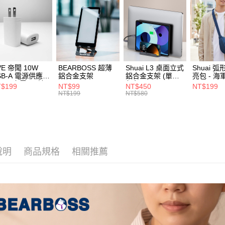
每筆NT$1
1.分期款
⭐ 精選活
醒簡訊。
2.透過簡
宅配物流
閱讀器 /
帳／街口支
每筆NT$8
【注意事
離島郵局
1.本服務
用戶於交
每筆NT$1
VE 帝聞 10W
BEARBOSS 超薄
Shuai L3 桌面立式
Shuai 
款買賣價
SB-A 電源供應器
鋁合金支架
鋁合金支架 (單夾 /
亮包 - 海
2.基於同
/2A 充電頭 (適
灰色)
付款後門
$199
NT$99
NT$450
NT$199
資料（包
閱讀器、小電流
NT$199
NT$580
免運費
備)
用，由本
3.完整用
貨到付款
每筆NT$8
說明
商品規格
相關推薦