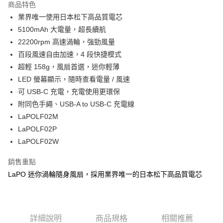
商品特色
3.實際核准額度、可分期數及費用金額請依後續交易確認頁面所載為準。
運送方式
4.訂單成立30分鐘內，如未前往確認交易或遇審核未通過，訂單將自動取
業界唯一使用日本松下高品質電芯
消。如遇「轉專審核」未通過狀況，表示未達大哥付你分期系統評分，恕無
7-11取貨(快速到店)
5100mAh 大電量，超長續航
法說明評估內容。
22200rpm 高速渦輪，強勁風量
每筆NT$100，滿NT$1,000(含以上)免運費
【繳款方式說明】
1.分期款項不併入電信帳單，「大哥付你分期」於每月結算日後寄送繳費提
百段風速自由加速，4 段快捷模式
宅配物流
醒簡訊。
超輕 158g，風扇首選，迷你輕薄
2.透過簡訊連結打開帳單後，可選擇「超商條碼／台灣大直營門市／銀行轉
每筆NT$80，滿NT$490(含以上)免運費
LED 螢幕顯示，隨時查看電量 / 風速
帳／街口支付／iPASS MONEY」等通路繳費。
可 USB-C 充電，充電使用更環保
離島郵局
【注意事項】
附同色手繩、USB-A to USB-C 充電線
每筆NT$100，滿NT$1,500(含以上)免運費
1.本服務係由「台灣大哥大股份有限公司」（以下簡稱本公司）所提供，讓
用戶於交易時，得透過本服務購買商品或服務，並由商店將買賣／分期付款
LaPOLF02M
買賣價金債權讓與本公司後，依約使用本公司帳單繳交帳款。
付款後門市自取
LaPOLF02P
2.基於同意付款使用「大哥付你分期」之契約關係目的，商店將以您的個人
免運費
LaPOLF02W
資料（包含姓名、電話或地址）提供予台灣大哥大進項蒐集、處理及利用，
由本公司與您本人進行分期帳單所需資料之確認、核對及更正。
貨到付款
3.完整用戶服務條款，請詳閱以下連結：
https://oppay.tw/userRule
銷售重點
每筆NT$80，滿NT$1,000(含以上)免運費
LaPO 迷你渦輪隨身風扇，採用業界唯一的日本松下高品質電芯
詳細說明
商品規格
相關推薦