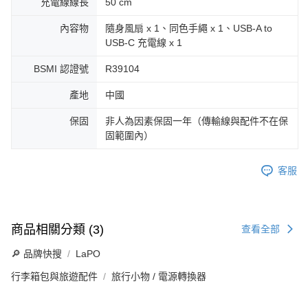
充電線線長
50 cm
內容物
隨身風扇 x 1、同色手繩 x 1、USB-A to
USB-C 充電線 x 1
BSMI 認證號
R39104
產地
中國
保固
非人為因素保固一年（傳輸線與配件不在保
固範圍內）
客服
商品相關分類 (3)
查看全部
🔎 品牌快搜
LaPO
行李箱包與旅遊配件
旅行小物 / 電源轉換器