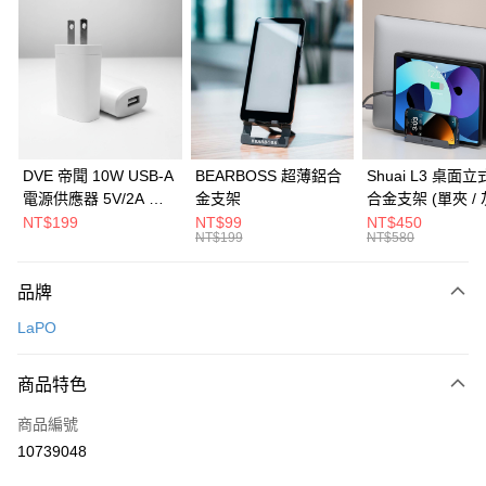
信用卡分期付款
3 期 0 利率 每期
NT$363
21家銀行
6 期 0 利率 每期
NT$181
21家銀行
合作金庫商業銀行
第一商業銀行
華南商業銀行
彰化商業銀行
合作金庫商業銀行
第一商業銀行
LINE Pay
上海商業儲蓄銀行
台北富邦商業銀行
華南商業銀行
彰化商業銀行
國泰世華商業銀行
兆豐國際商業銀行
Apple Pay
上海商業儲蓄銀行
台北富邦商業銀行
臺灣中小企業銀行
台中商業銀行
國泰世華商業銀行
兆豐國際商業銀行
DVE 帝聞 10W USB-A
BEARBOSS 超薄鋁合
Shuai L3 桌面
匯豐（台灣）商業銀行
華泰商業銀行
街口支付
臺灣中小企業銀行
台中商業銀行
電源供應器 5V/2A 充
金支架
合金支架 (單夾 / 
聯邦商業銀行
遠東國際商業銀行
匯豐（台灣）商業銀行
華泰商業銀行
電頭 (適用閱讀器、小
NT$199
NT$99
NT$450
悠遊付
元大商業銀行
永豐商業銀行
NT$199
NT$580
聯邦商業銀行
遠東國際商業銀行
電流設備)
玉山商業銀行
星展（台灣）商業銀行
元大商業銀行
永豐商業銀行
Google Pay
台新國際商業銀行
中國信託商業銀行
玉山商業銀行
星展（台灣）商業銀行
品牌
台灣樂天信用卡公司
台新國際商業銀行
中國信託商業銀行
全盈+PAY
LaPO
台灣樂天信用卡公司
大哥付你分期
相關說明
商品特色
【大哥付你分期使用說明】
ATM付款
商品編號
1.本服務由台灣大哥大提供，台灣大哥大用戶可立即使用無須另外申請。
2.付款方式選擇「大哥付你分期」，訂單成立後會自動跳轉到大哥付的交易
10739048
貨到付款
流程，驗證手機門號後，選擇欲分期的期數、繳款截止日，確認付款後即完
成交易。