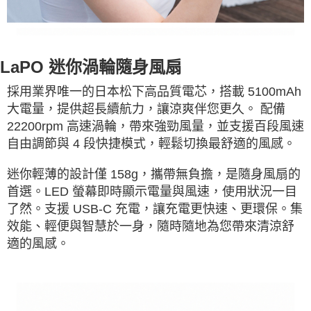
LaPO 迷你渦輪隨身風扇
採用業界唯一的日本松下高品質電芯，搭載 5100mAh
大電量，提供超長續航力，讓涼爽伴您更久。 配備
22200rpm 高速渦輪，帶來強勁風量，並支援百段風速
自由調節與 4 段快捷模式，輕鬆切換最舒適的風感。
迷你輕薄的設計僅 158g，攜帶無負擔，是隨身風扇的
首選。LED 螢幕即時顯示電量與風速，使用狀況一目
了然。支援 USB-C 充電，讓充電更快速、更環保。集
效能、輕便與智慧於一身，隨時隨地為您帶來清涼舒
適的風感。