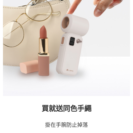
買就送同色手繩
掛在手腕防止掉落