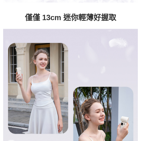
僅僅 13cm 迷你輕薄好握取