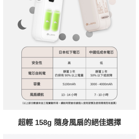
超輕 158g 隨身風扇的絕佳選擇