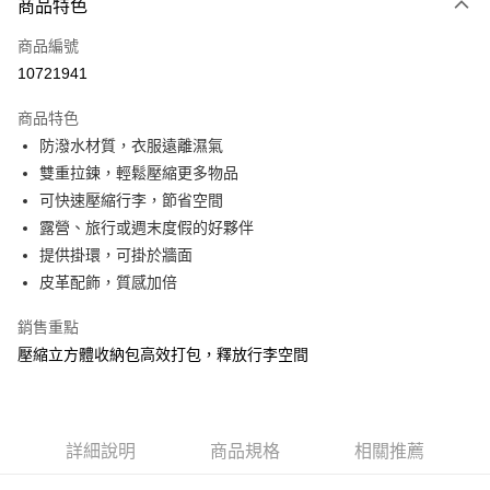
相關說明
商品特色
【大哥付你分期使用說明】
ATM付款
商品編號
1.本服務由台灣大哥大提供，台灣大哥大用戶可立即使用無須另外申請。
2.付款方式選擇「大哥付你分期」，訂單成立後會自動跳轉到大哥付的交易
10721941
貨到付款
流程，驗證手機門號後，選擇欲分期的期數、繳款截止日，確認付款後即完
成交易。
商品特色
3.實際核准額度、可分期數及費用金額請依後續交易確認頁面所載為準。
運送方式
4.訂單成立30分鐘內，如未前往確認交易或遇審核未通過，訂單將自動取
防潑水材質，衣服遠離濕氣
消。如遇「轉專審核」未通過狀況，表示未達大哥付你分期系統評分，恕無
宅配物流
雙重拉鍊，輕鬆壓縮更多物品
法說明評估內容。
可快速壓縮行李，節省空間
每筆NT$80，滿NT$490(含以上)免運費
【繳款方式說明】
1.分期款項不併入電信帳單，「大哥付你分期」於每月結算日後寄送繳費提
露營、旅行或週末度假的好夥伴
離島郵局
醒簡訊。
提供掛環，可掛於牆面
2.透過簡訊連結打開帳單後，可選擇「超商條碼／台灣大直營門市／銀行轉
每筆NT$100，滿NT$1,500(含以上)免運費
皮革配飾，質感加倍
帳／街口支付／iPASS MONEY」等通路繳費。
付款後門市自取
【注意事項】
銷售重點
免運費
1.本服務係由「台灣大哥大股份有限公司」（以下簡稱本公司）所提供，讓
壓縮立方體收納包高效打包，釋放行李空間
用戶於交易時，得透過本服務購買商品或服務，並由商店將買賣／分期付款
買賣價金債權讓與本公司後，依約使用本公司帳單繳交帳款。
貨到付款
2.基於同意付款使用「大哥付你分期」之契約關係目的，商店將以您的個人
每筆NT$80，滿NT$1,000(含以上)免運費
資料（包含姓名、電話或地址）提供予台灣大哥大進項蒐集、處理及利用，
由本公司與您本人進行分期帳單所需資料之確認、核對及更正。
詳細說明
商品規格
相關推薦
3.完整用戶服務條款，請詳閱以下連結：
https://oppay.tw/userRule