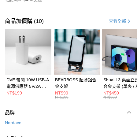
付款方式
信用卡一次付款
商品加價購 (10)
查看全部
信用卡分期付款
3 期 0 利率 每期
NT$399
21家銀行
6 期 0 利率 每期
NT$199
21家銀行
合作金庫商業銀行
第一商業銀行
華南商業銀行
彰化商業銀行
合作金庫商業銀行
第一商業銀行
LINE Pay
上海商業儲蓄銀行
台北富邦商業銀行
華南商業銀行
彰化商業銀行
國泰世華商業銀行
兆豐國際商業銀行
Apple Pay
上海商業儲蓄銀行
台北富邦商業銀行
臺灣中小企業銀行
台中商業銀行
國泰世華商業銀行
兆豐國際商業銀行
DVE 帝聞 10W USB-A
BEARBOSS 超薄鋁合
Shuai L3 桌面
匯豐（台灣）商業銀行
華泰商業銀行
街口支付
臺灣中小企業銀行
台中商業銀行
電源供應器 5V/2A 充
金支架
合金支架 (單夾 / 
聯邦商業銀行
遠東國際商業銀行
匯豐（台灣）商業銀行
華泰商業銀行
電頭 (適用閱讀器、小
NT$199
NT$99
NT$450
悠遊付
元大商業銀行
永豐商業銀行
NT$199
NT$580
聯邦商業銀行
遠東國際商業銀行
電流設備)
玉山商業銀行
星展（台灣）商業銀行
元大商業銀行
永豐商業銀行
Google Pay
台新國際商業銀行
中國信託商業銀行
玉山商業銀行
星展（台灣）商業銀行
品牌
台灣樂天信用卡公司
台新國際商業銀行
中國信託商業銀行
全盈+PAY
Nordace
台灣樂天信用卡公司
大哥付你分期