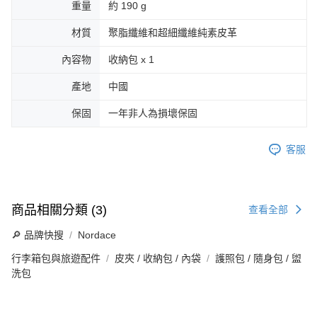
重量
約 190 g
材質
聚脂纖維和超細纖維純素皮革
內容物
收納包 x 1
產地
中國
保固
一年非人為損壞保固
客服
商品相關分類 (3)
查看全部
🔎 品牌快搜
Nordace
行李箱包與旅遊配件
皮夾 / 收納包 / 內袋
護照包 / 隨身包 / 盥
洗包