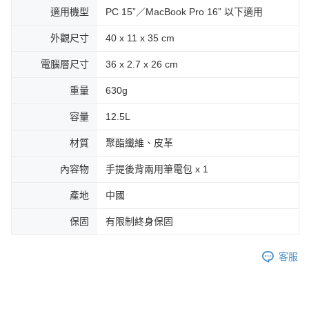
適用機型
PC 15”／MacBook Pro 16” 以下適用
外觀尺寸
40 x 11 x 35 cm
電腦層尺寸
36 x 2.7 x 26 cm
重量
630g
容量
12.5L
材質
聚酯纖維、皮革
內容物
手提後背兩用筆電包 x 1
產地
中國
保固
有限制終身保固
客服