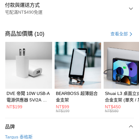
付款與運送方式
宅配滿NT$490免運
付款方式
信用卡一次付款
商品加價購 (10)
查看全部
信用卡分期付款
3 期 0 利率 每期
NT$884
21家銀行
6 期 0 利率 每期
NT$442
21家銀行
合作金庫商業銀行
第一商業銀行
華南商業銀行
彰化商業銀行
合作金庫商業銀行
第一商業銀行
LINE Pay
上海商業儲蓄銀行
台北富邦商業銀行
華南商業銀行
彰化商業銀行
國泰世華商業銀行
兆豐國際商業銀行
Apple Pay
上海商業儲蓄銀行
台北富邦商業銀行
臺灣中小企業銀行
台中商業銀行
國泰世華商業銀行
兆豐國際商業銀行
DVE 帝聞 10W USB-A
BEARBOSS 超薄鋁合
Shuai L3 桌面
匯豐（台灣）商業銀行
華泰商業銀行
街口支付
臺灣中小企業銀行
台中商業銀行
電源供應器 5V/2A 充
金支架
合金支架 (單夾 / 
聯邦商業銀行
遠東國際商業銀行
匯豐（台灣）商業銀行
華泰商業銀行
電頭 (適用閱讀器、小
NT$199
NT$99
NT$450
悠遊付
元大商業銀行
永豐商業銀行
NT$199
NT$580
聯邦商業銀行
遠東國際商業銀行
電流設備)
玉山商業銀行
星展（台灣）商業銀行
元大商業銀行
永豐商業銀行
Google Pay
台新國際商業銀行
中國信託商業銀行
玉山商業銀行
星展（台灣）商業銀行
品牌
台灣樂天信用卡公司
台新國際商業銀行
中國信託商業銀行
全盈+PAY
Targus 泰格斯
台灣樂天信用卡公司