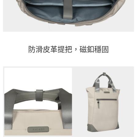
防滑皮革提把，磁釦穩固