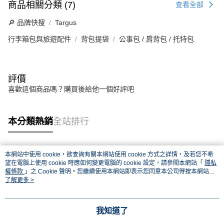
商品相關分類 (7)
查看全部
🔎 品牌快搜
Targus
行李箱包與旅遊配件
背包提袋
公事包 / 肩背包 / 托特包
評價
喜歡這個商品嗎？購買後給他一個好評吧
本分類熱銷
全站排行
本網站中使用 cookie，欲查詢有關本網站使用 cookie 方式之詳情，及若您不希
熱門標籤
望在電腦上使用 cookie 時應如何變更電腦的 cookie 設定，請參閱本網站「
隱私
權條款
」之 Cookie 聲明。您繼續使用本網站即表示您同意本公司得按本網站使
用條款之 Cookie 聲明使用 cookie。
了解更多 >
我知道了