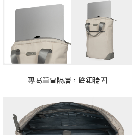
專屬筆電隔層，磁釦穩固