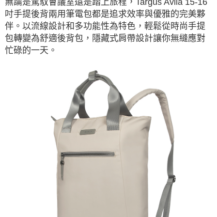
無論是駕馭會議室還是踏上旅程，Targus Avila 15-16
吋手提後背兩用筆電包都是追求效率與優雅的完美夥
伴。以流線設計和多功能性為特色，輕鬆從時尚手提
包轉變為舒適後背包，隱藏式肩帶設計讓你無縫應對
忙碌的一天。