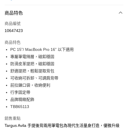
大哥付你分期
相關說明
商品特色
【大哥付你分期使用說明】
ATM付款
商品編號
1.本服務由台灣大哥大提供，台灣大哥大用戶可立即使用無須另外申請。
2.付款方式選擇「大哥付你分期」，訂單成立後會自動跳轉到大哥付的交易
10647423
貨到付款
流程，驗證手機門號後，選擇欲分期的期數、繳款截止日，確認付款後即完
成交易。
商品特色
3.實際核准額度、可分期數及費用金額請依後續交易確認頁面所載為準。
運送方式
4.訂單成立30分鐘內，如未前往確認交易或遇審核未通過，訂單將自動取
PC 15”/ MacBook Pro 16” 以下適用
消。如遇「轉專審核」未通過狀況，表示未達大哥付你分期系統評分，恕無
宅配物流
專屬筆電隔層，磁釦穩固
法說明評估內容。
防滑皮革提把，磁釦穩固
每筆NT$80，滿NT$490(含以上)免運費
【繳款方式說明】
1.分期款項不併入電信帳單，「大哥付你分期」於每月結算日後寄送繳費提
舒適提把，輕鬆提取背包
離島郵局
醒簡訊。
可收納可拆卸、可調肩背帶
2.透過簡訊連結打開帳單後，可選擇「超商條碼／台灣大直營門市／銀行轉
每筆NT$100，滿NT$1,500(含以上)免運費
前拉鍊口袋，收納便利
帳／街口支付／iPASS MONEY」等通路繳費。
行李固定帶
付款後門市自取
【注意事項】
品牌精緻配飾
免運費
1.本服務係由「台灣大哥大股份有限公司」（以下簡稱本公司）所提供，讓
用戶於交易時，得透過本服務購買商品或服務，並由商店將買賣／分期付款
TBB65113
買賣價金債權讓與本公司後，依約使用本公司帳單繳交帳款。
貨到付款
2.基於同意付款使用「大哥付你分期」之契約關係目的，商店將以您的個人
銷售重點
每筆NT$80，滿NT$1,000(含以上)免運費
資料（包含姓名、電話或地址）提供予台灣大哥大進項蒐集、處理及利用，
Targus Avila 手提後背兩用筆電包為現代生活量身打造，優雅升級
由本公司與您本人進行分期帳單所需資料之確認、核對及更正。