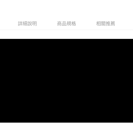
3.完整用戶服務條款，請詳閱以下連結：
https://oppay.tw/userRule
詳細說明
商品規格
相關推薦