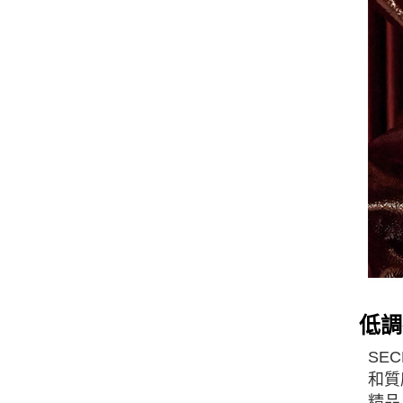
低調
SE
和質
精品