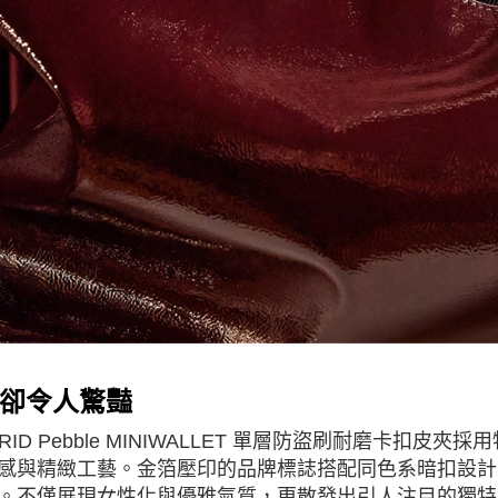
卻令人驚豔
CRID Pebble MINIWALLET 單層防盜刷耐磨卡
感與精緻工藝。金箔壓印的品牌標誌搭配同色系暗扣設計，讓
。不僅展現女性化與優雅氣質，更散發出引人注目的獨特