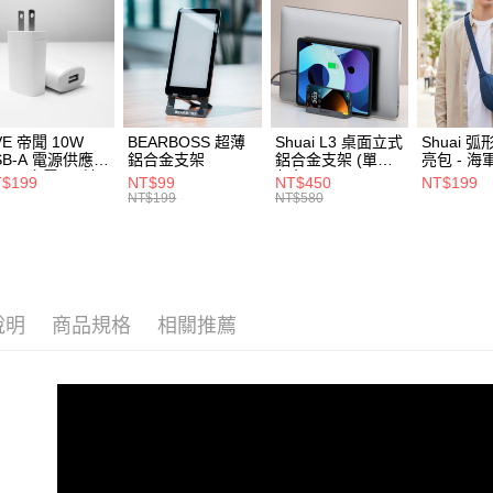
【注意事
離島郵局
1.本服務
用戶於交
每筆NT$1
款買賣價
2.基於同
付款後門
資料（包
免運費
用，由本
VE 帝聞 10W
BEARBOSS 超薄
Shuai L3 桌面立式
Shuai 
3.完整用
SB-A 電源供應器
鋁合金支架
鋁合金支架 (單夾 /
亮包 - 海
貨到付款
/2A 充電頭 (適
灰色)
$199
NT$99
NT$450
NT$199
閱讀器、小電流
每筆NT$8
NT$199
NT$580
備)
說明
商品規格
相關推薦