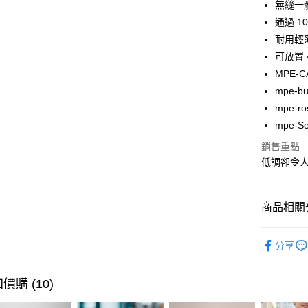
臺灣中
無縫一
聯邦商
匯豐（
通過 1
悠遊付
元大商
聯邦商
耐用輕
玉山商
元大商
Google Pa
台新國
可放置 
玉山商
台灣樂
MPE-C
台新國
全盈+PAY
台灣樂
mpe-but
大哥付你
mpe-ro
相關說明
mpe-Se
【大哥付
ATM付款
1.本服務
銷售重點
2.付款方
低調卻令
貨到付款
流程，驗
完成交易
3.實際核
4.訂單成
商品相關分
運送方式
消。如遇
無法說明
🔎 品牌快
7-11取貨
【繳款方
分享
每筆NT$1
1.分期款
行李箱包
醒簡訊。
⭐ 精選活
2.透過簡
宅配物流
價購 (10)
帳／街口支
每筆NT$8