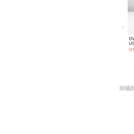
D
U
5V
NT
用
設
詳細