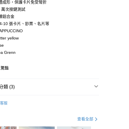
小企業銀行
台中商業銀行
體成形，保護卡片免受彎折
業銀行
遠東國際商業銀行
台灣）商業銀行
華泰商業銀行
0 萬次按鍵測試
業銀行
永豐商業銀行
業銀行
遠東國際商業銀行
薄鋁合金
業銀行
星展（台灣）商業銀行
業銀行
永豐商業銀行
y
際商業銀行
中國信託商業銀行
4-10 張卡片、鈔票、名片等
業銀行
星展（台灣）商業銀行
天信用卡公司
APPUCCINO
際商業銀行
中國信託商業銀行
天信用卡公司
ter yellow
分期
se
a Grenn
你分期使用說明】
由台灣大哥大提供，台灣大哥大用戶可立即使用無須另外申請。
式選擇「大哥付你分期」，訂單成立後會自動跳轉到大哥付的交易
人驚豔
證手機門號後，選擇欲分期的期數、繳款截止日，確認付款後即
。
准額度、可分期數及費用金額請依後續交易確認頁面所載為準。
立30分鐘內，如未前往確認交易或遇審核未通過，訂單將自動取
類 (3)
「轉專審核」未通過狀況，表示未達大哥付你分期系統評分，恕
評估內容。
搜
SECRID
(快速到店)
式說明】
客服
00，滿NT$1,000(含以上)免運費
項不併入電信帳單，「大哥付你分期」於每月結算日後寄送繳費提
與旅遊配件
皮夾 / 收納包 / 內袋
皮夾 / 卡夾 / 錢包
動
訊連結打開帳單後，可選擇「超商條碼／台灣大直營門市／銀行轉
💡 背包提袋｜回饋 2%
查看全部
付／iPASS MONEY」等通路繳費。
0，滿NT$490(含以上)免運費