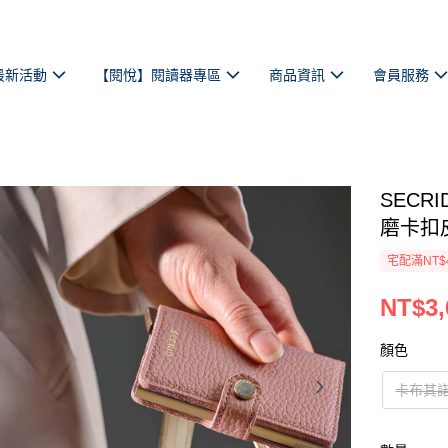
最新活動
【閱悅】閱讀器專區
商品資訊
會員服務
SECRI
磨卡扣
宅配滿NT$
NT$3,
顏色
卡布其