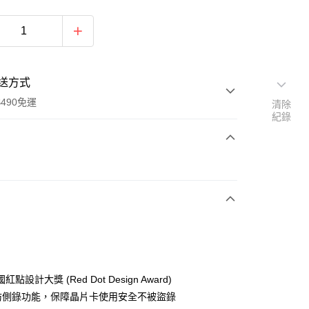
送方式
490免運
清除
紀錄
次付款
期付款
0 利率 每期
NT$1,200
21家銀行
0 利率 每期
NT$600
21家銀行
庫商業銀行
第一商業銀行
業銀行
彰化商業銀行
庫商業銀行
第一商業銀行
業儲蓄銀行
台北富邦商業銀行
業銀行
彰化商業銀行
華商業銀行
兆豐國際商業銀行
點設計大獎 (Red Dot Design Award)
業儲蓄銀行
台北富邦商業銀行
小企業銀行
台中商業銀行
D 防側錄功能，保障晶片卡使用安全不被盜錄
華商業銀行
兆豐國際商業銀行
台灣）商業銀行
華泰商業銀行