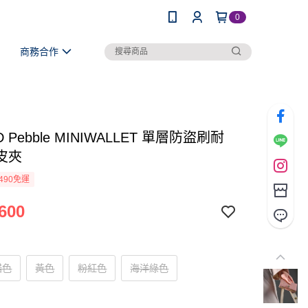
0
商務合作
D Pebble MINIWALLET 單層防盜刷耐
皮夾
490免運
600
諾色
黃色
粉紅色
海洋綠色