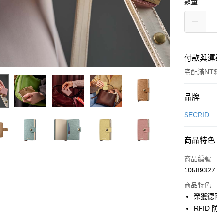
數量
付款與運
宅配滿NT$
付款方式
品牌
信用卡一
SECRID
信用卡分
商品特色
3 期 
商品編號
6 期 
合作金
10589327
華南商
合作金
LINE Pay
上海商
商品特色
華南商
國泰世
榮獲德國紅
Apple Pay
上海商
臺灣中
RFI
國泰世
匯豐（
街口支付