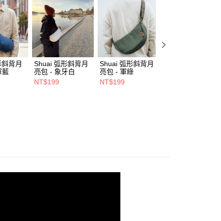
項】
係由「台灣大哥大股份有限公司」（以下簡稱本公司）所提供，讓
易時，得透過本服務購買商品或服務，並由商店將買賣／分期付
00，滿NT$1,500(含以上)免運費
金債權讓與本公司後，依約使用本公司帳單繳交帳款。
意付款使用「大哥付你分期」之契約關係目的，商店將以您的個人
市自取
含姓名、電話或地址）提供予台灣大哥大進項蒐集、處理及利
公司與您本人進行分期帳單所需資料之確認、核對及更正。
弧形斜背月
Shuai 弧形斜背月
Shuai 弧形斜背月
Shuai L4 桌面立
戶服務條款，請詳閱以下連結：
https://oppay.tw/userRule
軍藍
亮包 - 象牙白
亮包 - 軍綠
鋁合金支架 - 雙夾
- 灰色
NT$199
NT$199
NT$550
0，滿NT$1,000(含以上)免運費
NT$680