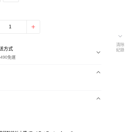
清除
送方式
紀錄
490免運
次付款
期付款
0 利率 每期
NT$533
21家銀行
0 利率 每期
NT$266
21家銀行
庫商業銀行
第一商業銀行
業銀行
彰化商業銀行
庫商業銀行
第一商業銀行
業儲蓄銀行
台北富邦商業銀行
業銀行
彰化商業銀行
華商業銀行
兆豐國際商業銀行