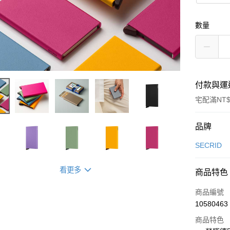
數量
付款與運
宅配滿NT$
付款方式
品牌
信用卡一
SECRID
信用卡分
看更多
商品特色
3 期 
商品編號
6 期 
合作金
10580463
華南商
合作金
LINE Pay
上海商
商品特色
華南商
國泰世