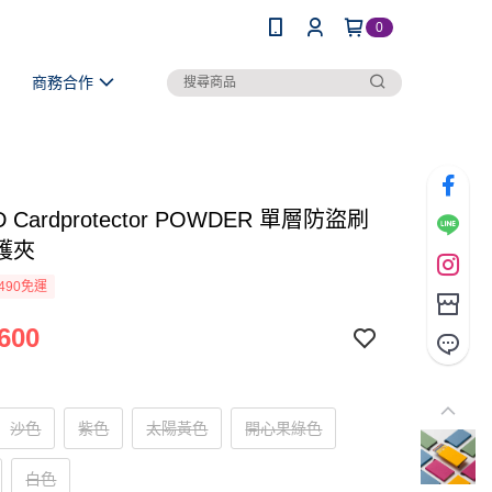
0
商務合作
D Cardprotector POWDER 單層防盜刷
護夾
490免運
600
沙色
紫色
太陽黃色
開心果綠色
白色