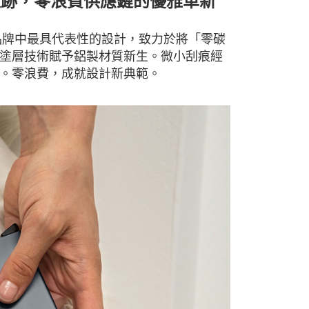
邁向零碳足跡，零浪費供應鏈的優雅革新
片保護夾是品牌中最具代表性的設計，致力於將「零碳
塗層技術賦予鋁製材質新生。微小刮痕經
。零浪費，成就設計新典範。