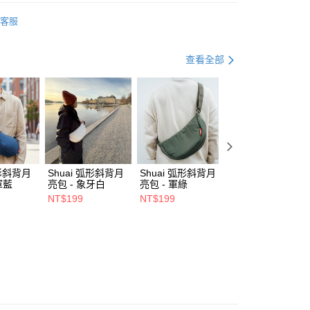
訊連結打開帳單後，可選擇「超商條碼／台灣大直營門市／銀行轉
搜
SECRID
付／iPASS MONEY」等通路繳費。
客服
0，滿NT$490(含以上)免運費
與旅遊配件
皮夾 / 收納包 / 內袋
皮夾 / 卡夾 / 錢包
項】
係由「台灣大哥大股份有限公司」（以下簡稱本公司）所提供，讓
動
💡 背包提袋｜回饋 2%
查看全部
易時，得透過本服務購買商品或服務，並由商店將買賣／分期付
00，滿NT$1,500(含以上)免運費
金債權讓與本公司後，依約使用本公司帳單繳交帳款。
意付款使用「大哥付你分期」之契約關係目的，商店將以您的個人
市自取
含姓名、電話或地址）提供予台灣大哥大進項蒐集、處理及利
公司與您本人進行分期帳單所需資料之確認、核對及更正。
戶服務條款，請詳閱以下連結：
https://oppay.tw/userRule
0，滿NT$1,000(含以上)免運費
弧形斜背月
Shuai 弧形斜背月
Shuai 弧形斜背月
Shuai L4 桌面立
軍藍
亮包 - 象牙白
亮包 - 軍綠
鋁合金支架 - 雙夾
- 灰色
NT$199
NT$199
NT$550
NT$680