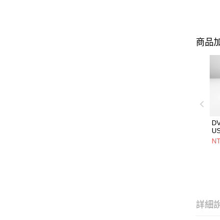
商品加
D
U
5V
NT
用
設
詳細