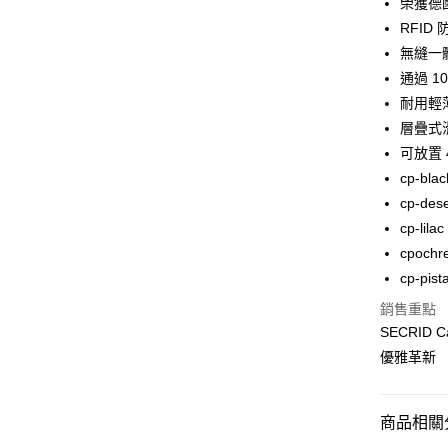
榮獲德國紅
Apple Pay
上海商
臺灣中
RFI
國泰世
匯豐（
街口支付
臺灣中
無縫一
聯邦商
匯豐（
通過 1
悠遊付
元大商
聯邦商
耐用輕
玉山商
元大商
Google Pa
台新國
層疊式
玉山商
台灣樂
可放置 
台新國
全盈+PAY
台灣樂
cp-blac
大哥付你
cp-dese
相關說明
cp-lilac
【大哥付
ATM付款
cpochr
1.本服務
2.付款方
cp-pist
貨到付款
流程，驗
完成交易
銷售重點
3.實際核
SECRID
4.訂單成
運送方式
優雅革新
消。如遇
無法說明
7-11取貨
【繳款方
每筆NT$1
1.分期款
商品相關分
醒簡訊。