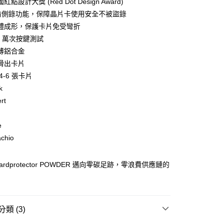
點設計大獎 (Red Dot Design Award)
業儲蓄銀行
台北富邦商業銀行
小企業銀行
台中商業銀行
D 防側錄功能，保障晶片卡使用安全不被盜錄
華商業銀行
兆豐國際商業銀行
台灣）商業銀行
華泰商業銀行
小企業銀行
台中商業銀行
體成形，保護卡片免受彎折
業銀行
遠東國際商業銀行
台灣）商業銀行
華泰商業銀行
0 萬次按鍵測試
業銀行
永豐商業銀行
業銀行
遠東國際商業銀行
薄鋁合金
業銀行
星展（台灣）商業銀行
業銀行
永豐商業銀行
y
際商業銀行
中國信託商業銀行
滑出卡片
業銀行
星展（台灣）商業銀行
天信用卡公司
4-6 張卡片
際商業銀行
中國信託商業銀行
天信用卡公司
k
分期
rt
你分期使用說明】
e
由台灣大哥大提供，台灣大哥大用戶可立即使用無須另外申請。
式選擇「大哥付你分期」，訂單成立後會自動跳轉到大哥付的交易
achio
證手機門號後，選擇欲分期的期數、繳款截止日，確認付款後即
。
准額度、可分期數及費用金額請依後續交易確認頁面所載為準。
 Cardprotector POWDER 邁向零碳足跡，零浪費供應鏈的
立30分鐘內，如未前往確認交易或遇審核未通過，訂單將自動取
「轉專審核」未通過狀況，表示未達大哥付你分期系統評分，恕
評估內容。
(快速到店)
式說明】
00，滿NT$1,000(含以上)免運費
項不併入電信帳單，「大哥付你分期」於每月結算日後寄送繳費提
類 (3)