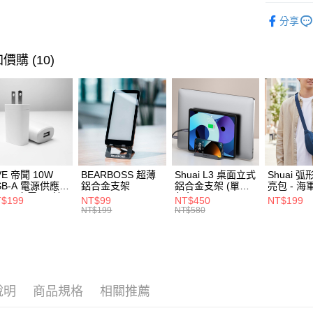
2.透過簡
宅配物流
🔎 品牌快
帳／街口支
分享
每筆NT$8
行李箱包
【注意事
離島郵局
1.本服務
⭐ 精選活
價購 (10)
用戶於交
每筆NT$1
款買賣價
2.基於同
付款後門
資料（包
免運費
用，由本
3.完整用
貨到付款
每筆NT$8
VE 帝聞 10W
BEARBOSS 超薄
Shuai L3 桌面立式
Shuai 
SB-A 電源供應器
鋁合金支架
鋁合金支架 (單夾 /
亮包 - 海
/2A 充電頭 (適
灰色)
$199
NT$99
NT$450
NT$199
閱讀器、小電流
NT$199
NT$580
備)
說明
商品規格
相關推薦