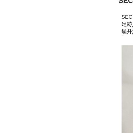
SE
SE
足跡
過升