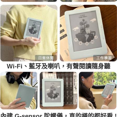
Wi-Fi、藍牙及喇叭，有聲閱讀隨身聽
內建 G-sensor 陀螺儀，直的橫的都好看 !