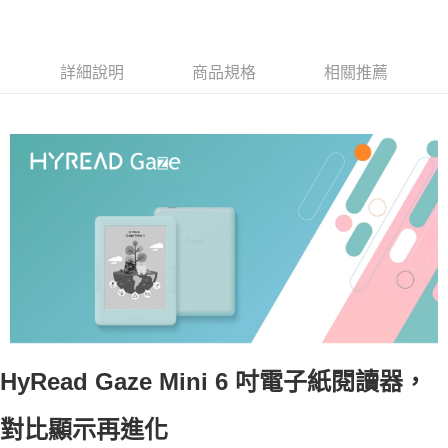
2.基於同意付款使用「大哥付你分期」之契約關係目的，商店將以您的個人
免運費
資料（包含姓名、電話或地址）提供予台灣大哥大進項蒐集、處理及利用，
由本公司與您本人進行分期帳單所需資料之確認、核對及更正。
貨到付款
3.完整用戶服務條款，請詳閱以下連結：
https://oppay.tw/userRule
詳細說明
商品規格
相關推薦
每筆NT$80，滿NT$1,000(含以上)免運費
HyRead Gaze Mini 6 吋電子紙閱讀器，
對比顯示再進化