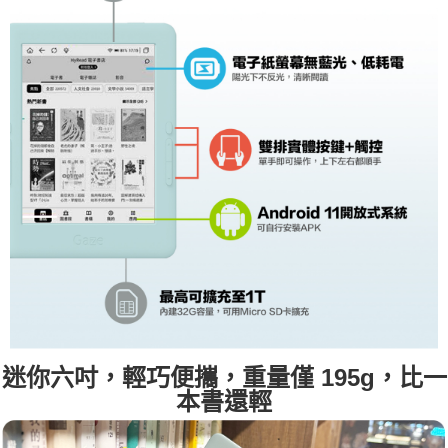
迷你六吋，輕巧便攜，重量僅 195g，比一
本書還輕