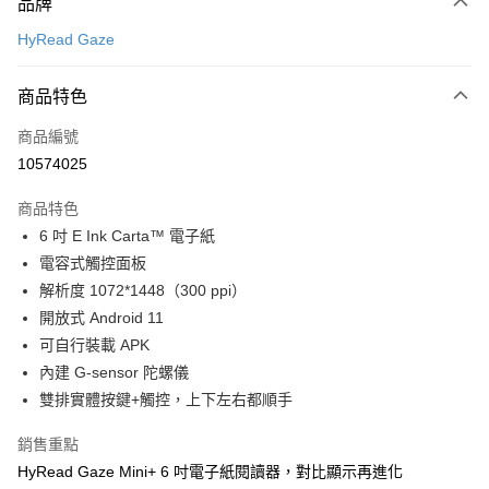
品牌
台灣樂天信用卡公司
台新國際商業銀行
中國信託商業銀行
全盈+PAY
HyRead Gaze
台灣樂天信用卡公司
大哥付你分期
相關說明
商品特色
【大哥付你分期使用說明】
ATM付款
商品編號
1.本服務由台灣大哥大提供，台灣大哥大用戶可立即使用無須另外申請。
2.付款方式選擇「大哥付你分期」，訂單成立後會自動跳轉到大哥付的交易
10574025
貨到付款
流程，驗證手機門號後，選擇欲分期的期數、繳款截止日，確認付款後即完
成交易。
商品特色
3.實際核准額度、可分期數及費用金額請依後續交易確認頁面所載為準。
運送方式
4.訂單成立30分鐘內，如未前往確認交易或遇審核未通過，訂單將自動取
6 吋 E Ink Carta™ 電子紙
消。如遇「轉專審核」未通過狀況，表示未達大哥付你分期系統評分，恕無
7-11取貨(快速到店)
電容式觸控面板
法說明評估內容。
解析度 1072*1448（300 ppi）
每筆NT$100，滿NT$1,000(含以上)免運費
【繳款方式說明】
1.分期款項不併入電信帳單，「大哥付你分期」於每月結算日後寄送繳費提
開放式 Android 11
宅配物流
醒簡訊。
可自行裝載 APK
2.透過簡訊連結打開帳單後，可選擇「超商條碼／台灣大直營門市／銀行轉
每筆NT$80，滿NT$490(含以上)免運費
內建 G-sensor 陀螺儀
帳／街口支付／iPASS MONEY」等通路繳費。
雙排實體按鍵+觸控，上下左右都順手
離島郵局
【注意事項】
每筆NT$100，滿NT$1,500(含以上)免運費
1.本服務係由「台灣大哥大股份有限公司」（以下簡稱本公司）所提供，讓
銷售重點
用戶於交易時，得透過本服務購買商品或服務，並由商店將買賣／分期付款
買賣價金債權讓與本公司後，依約使用本公司帳單繳交帳款。
HyRead Gaze Mini+ 6 吋電子紙閱讀器，對比顯示再進化
付款後門市自取