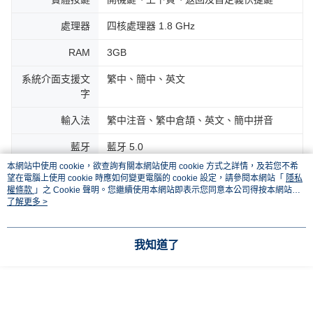
處理器
四核處理器 1.8 GHz
RAM
3GB
系統介面支援文
繁中、簡中、英文
字
輸入法
繁中注音、繁中倉頡、英文、簡中拼音
藍牙
藍牙 5.0
本網站中使用 cookie，欲查詢有關本網站使用 cookie 方式之詳情，及若您不希
作業系統
開放式系統 Android 11 (可自行安裝合法
望在電腦上使用 cookie 時應如何變更電腦的 cookie 設定，請參閱本網站「
隱私
APK)
權條款
」之 Cookie 聲明。您繼續使用本網站即表示您同意本公司得按本網站使
用條款之 Cookie 聲明使用 cookie。
了解更多 >
無線傳輸
Wi－Fi 2.4GHz＋5GHz
連接埠
Type-C（支援 OTG）
我知道了
音訊
內建喇叭和麥克風
電池
2200 mAh 充飽電約 2.5 小時