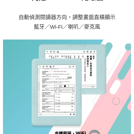
自動偵測閱讀器方向，調整畫面直橫顯示
藍牙／Wi-Fi／喇叭／麥克風