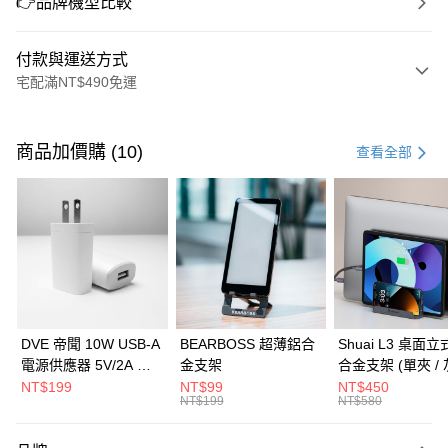
👉品牌機型比較
付款與運送方式
宅配滿NT$490免運
付款方式
信用卡一次付款
商品加價購 (10)
查看全部
信用卡分期付款
3 期 0 利率 每期
NT$2,496
21家銀行
6 期 0 利率 每期
NT$1,248
21家銀行
合作金庫商業銀行
第一商業銀行
華南商業銀行
彰化商業銀行
合作金庫商業銀行
第一商業銀行
LINE Pay
上海商業儲蓄銀行
台北富邦商業銀行
華南商業銀行
彰化商業銀行
國泰世華商業銀行
兆豐國際商業銀行
Apple Pay
上海商業儲蓄銀行
台北富邦商業銀行
臺灣中小企業銀行
台中商業銀行
國泰世華商業銀行
兆豐國際商業銀行
DVE 帝聞 10W USB-A
BEARBOSS 超薄鋁合
Shuai L3 桌面
匯豐（台灣）商業銀行
華泰商業銀行
街口支付
臺灣中小企業銀行
台中商業銀行
電源供應器 5V/2A 充
金支架
合金支架 (單夾 / 
聯邦商業銀行
遠東國際商業銀行
匯豐（台灣）商業銀行
華泰商業銀行
電頭 (適用閱讀器、小
NT$199
NT$99
NT$450
悠遊付
元大商業銀行
永豐商業銀行
NT$199
NT$580
聯邦商業銀行
遠東國際商業銀行
電流設備)
玉山商業銀行
星展（台灣）商業銀行
元大商業銀行
永豐商業銀行
Google Pay
台新國際商業銀行
中國信託商業銀行
玉山商業銀行
星展（台灣）商業銀行