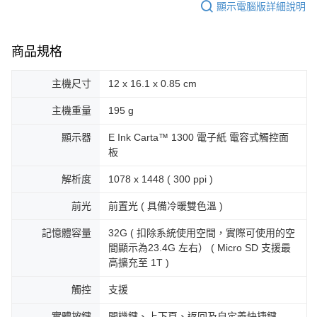
顯示電腦版詳細說明
商品規格
主機尺寸
12 x 16.1 x 0.85 cm
主機重量
195 g
顯示器
E Ink Carta™ 1300 電子紙 電容式觸控面
板
解析度
1078 x 1448 ( 300 ppi )
前光
前置光 ( 具備冷暖雙色溫 )
記憶體容量
32G ( 扣除系統使用空間，實際可使用的空
間顯示為23.4G 左右） ( Micro SD 支援最
高擴充至 1T )
觸控
支援
實體按鍵
開機鍵、上下頁、返回及自定義快捷鍵