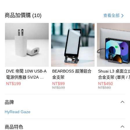
付款方式
信用卡一次付款
商品加價購 (10)
查看全部
信用卡分期付款
3 期 0 利率 每期
NT$6,096
21家銀行
6 期 0 利率 每期
NT$3,048
21家銀行
合作金庫商業銀行
第一商業銀行
華南商業銀行
彰化商業銀行
合作金庫商業銀行
第一商業銀行
LINE Pay
上海商業儲蓄銀行
台北富邦商業銀行
華南商業銀行
彰化商業銀行
國泰世華商業銀行
兆豐國際商業銀行
Apple Pay
上海商業儲蓄銀行
台北富邦商業銀行
臺灣中小企業銀行
台中商業銀行
國泰世華商業銀行
兆豐國際商業銀行
DVE 帝聞 10W USB-A
BEARBOSS 超薄鋁合
Shuai L3 桌面
匯豐（台灣）商業銀行
華泰商業銀行
街口支付
臺灣中小企業銀行
台中商業銀行
電源供應器 5V/2A 充
金支架
合金支架 (單夾 / 
聯邦商業銀行
遠東國際商業銀行
匯豐（台灣）商業銀行
華泰商業銀行
電頭 (適用閱讀器、小
NT$199
NT$99
NT$450
悠遊付
元大商業銀行
永豐商業銀行
NT$199
NT$580
聯邦商業銀行
遠東國際商業銀行
電流設備)
玉山商業銀行
星展（台灣）商業銀行
元大商業銀行
永豐商業銀行
Google Pay
台新國際商業銀行
中國信託商業銀行
玉山商業銀行
星展（台灣）商業銀行
品牌
台灣樂天信用卡公司
台新國際商業銀行
中國信託商業銀行
全盈+PAY
HyRead Gaze
台灣樂天信用卡公司
大哥付你分期
相關說明
商品特色