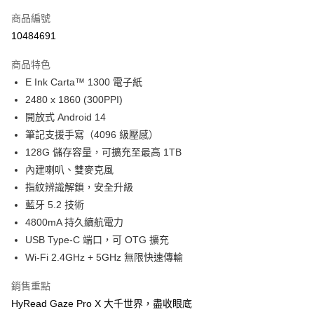
【大哥付你分期使用說明】
ATM付款
商品編號
1.本服務由台灣大哥大提供，台灣大哥大用戶可立即使用無須另外申請。
2.付款方式選擇「大哥付你分期」，訂單成立後會自動跳轉到大哥付的交易
10484691
貨到付款
流程，驗證手機門號後，選擇欲分期的期數、繳款截止日，確認付款後即完
成交易。
商品特色
3.實際核准額度、可分期數及費用金額請依後續交易確認頁面所載為準。
運送方式
4.訂單成立30分鐘內，如未前往確認交易或遇審核未通過，訂單將自動取
E Ink Carta™ 1300 電子紙
消。如遇「轉專審核」未通過狀況，表示未達大哥付你分期系統評分，恕無
7-11取貨(快速到店)
2480 x 1860 (300PPI)
法說明評估內容。
開放式 Android 14
每筆NT$100，滿NT$1,000(含以上)免運費
【繳款方式說明】
1.分期款項不併入電信帳單，「大哥付你分期」於每月結算日後寄送繳費提
筆記支援手寫（4096 級壓感）
宅配物流
醒簡訊。
128G 儲存容量，可擴充至最高 1TB
2.透過簡訊連結打開帳單後，可選擇「超商條碼／台灣大直營門市／銀行轉
每筆NT$80，滿NT$490(含以上)免運費
內建喇叭、雙麥克風
帳／街口支付／iPASS MONEY」等通路繳費。
指紋辨識解鎖，安全升級
離島郵局
【注意事項】
藍牙 5.2 技術
每筆NT$100，滿NT$1,500(含以上)免運費
1.本服務係由「台灣大哥大股份有限公司」（以下簡稱本公司）所提供，讓
用戶於交易時，得透過本服務購買商品或服務，並由商店將買賣／分期付款
4800mA 持久續航電力
買賣價金債權讓與本公司後，依約使用本公司帳單繳交帳款。
付款後門市自取
USB Type-C 端口，可 OTG 擴充
2.基於同意付款使用「大哥付你分期」之契約關係目的，商店將以您的個人
免運費
Wi-Fi 2.4GHz + 5GHz 無限快速傳輸
資料（包含姓名、電話或地址）提供予台灣大哥大進項蒐集、處理及利用，
由本公司與您本人進行分期帳單所需資料之確認、核對及更正。
貨到付款
3.完整用戶服務條款，請詳閱以下連結：
https://oppay.tw/userRule
銷售重點
每筆NT$80，滿NT$1,000(含以上)免運費
HyRead Gaze Pro X 大千世界，盡收眼底