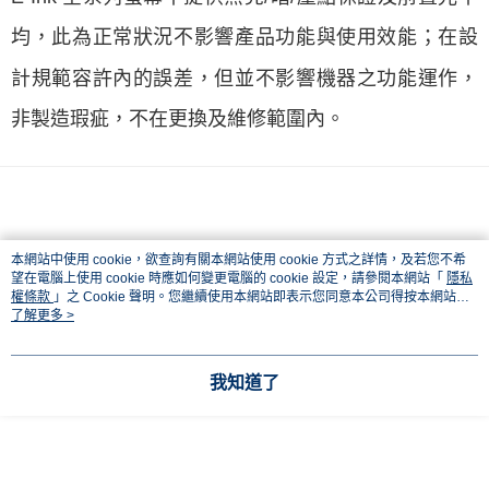
均，此為正常狀況不影響產品功能與使用效能；在設
計規範容許內的誤差，但並不影響機器之功能運作，
非製造瑕疵，不在更換及維修範圍內。
本網站中使用 cookie，欲查詢有關本網站使用 cookie 方式之詳情，及若您不希
望在電腦上使用 cookie 時應如何變更電腦的 cookie 設定，請參閱本網站「
隱私
權條款
」之 Cookie 聲明。您繼續使用本網站即表示您同意本公司得按本網站使
顯示電腦版詳細說明
用條款之 Cookie 聲明使用 cookie。
了解更多 >
商品規格
我知道了
主機尺寸
22.2 x 18.4 x 0.8 cm
主機重量
約 420g