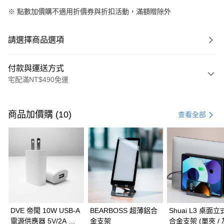
※
點數加價購不適用折價券與折扣活動，滿額贈除外
請選擇商品選項
付款與運送方式
宅配滿NT$490免運
付款方式
信用卡一次付款
商品加價購 (10)
查看全部
信用卡分期付款
3 期 0 利率 每期
NT$96
21家銀行
6 期 0 利率 每期
NT$48
21家銀行
合作金庫商業銀行
第一商業銀行
華南商業銀行
彰化商業銀行
合作金庫商業銀行
第一商業銀行
LINE Pay
上海商業儲蓄銀行
台北富邦商業銀行
華南商業銀行
彰化商業銀行
國泰世華商業銀行
兆豐國際商業銀行
Apple Pay
上海商業儲蓄銀行
台北富邦商業銀行
臺灣中小企業銀行
台中商業銀行
國泰世華商業銀行
兆豐國際商業銀行
DVE 帝聞 10W USB-A
BEARBOSS 超薄鋁合
Shuai L3 桌面
匯豐（台灣）商業銀行
華泰商業銀行
街口支付
臺灣中小企業銀行
台中商業銀行
電源供應器 5V/2A 充
金支架
合金支架 (單夾 / 