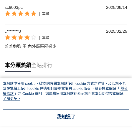
sc6003pc
2025/08/14
|
軍綠
c********8
2025/02/25
|
軍綠
普普勉強 用 內外層區隔過少
本分類熱銷
全站排行
本網站中使用 cookie，欲查詢有關本網站使用 cookie 方式之詳情，及若您不希
熱門標籤
望在電腦上使用 cookie 時應如何變更電腦的 cookie 設定，請參閱本網站「
隱私
權條款
」之 Cookie 聲明。您繼續使用本網站即表示您同意本公司得按本網站使
用條款之 Cookie 聲明使用 cookie。
了解更多 >
我知道了