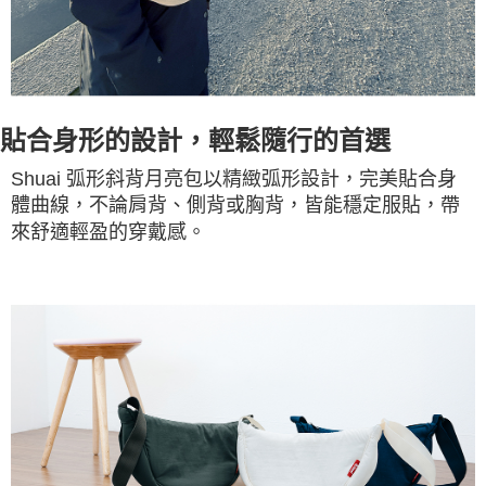
貼合身形的設計，輕鬆隨行的首選
Shuai 弧形斜背月亮包以精緻弧形設計，完美貼合身
體曲線，不論肩背、側背或胸背，皆能穩定服貼，帶
來舒適輕盈的穿戴感。