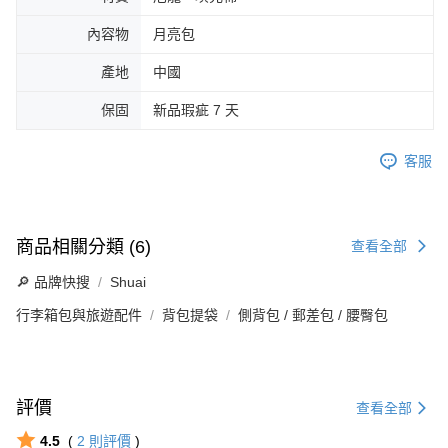
內容物
月亮包
產地
中國
保固
新品瑕疵 7 天
客服
商品相關分類 (6)
查看全部
🔎 品牌快搜
Shuai
行李箱包與旅遊配件
背包提袋
側背包 / 郵差包 / 腰臀包
評價
查看全部
4.5
(
2
則評價
)