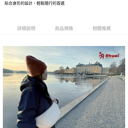
【注意事項】
貼合身形的設計，輕鬆隨行的首選
每筆NT$100，滿NT$1,500(含以上)免運費
1.本服務係由「台灣大哥大股份有限公司」（以下簡稱本公司）所提供，讓
用戶於交易時，得透過本服務購買商品或服務，並由商店將買賣／分期付款
買賣價金債權讓與本公司後，依約使用本公司帳單繳交帳款。
付款後門市自取
2.基於同意付款使用「大哥付你分期」之契約關係目的，商店將以您的個人
免運費
資料（包含姓名、電話或地址）提供予台灣大哥大進項蒐集、處理及利用，
詳細說明
商品規格
相關推薦
由本公司與您本人進行分期帳單所需資料之確認、核對及更正。
貨到付款
3.完整用戶服務條款，請詳閱以下連結：
https://oppay.tw/userRule
每筆NT$80，滿NT$1,000(含以上)免運費