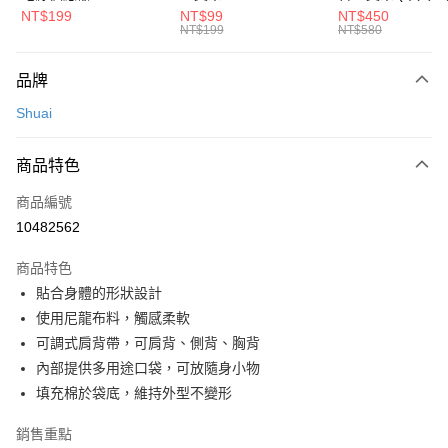
聯邦商業銀行
遠東國際商業銀行
匯豐（台灣）商業銀行
華泰商業銀行
電頭 (適用閱讀器、小
NT$199
NT$99
NT$450
悠遊付
元大商業銀行
永豐商業銀行
NT$199
NT$580
聯邦商業銀行
遠東國際商業銀行
電流設備)
玉山商業銀行
星展（台灣）商業銀行
元大商業銀行
永豐商業銀行
Google Pay
台新國際商業銀行
中國信託商業銀行
玉山商業銀行
星展（台灣）商業銀行
品牌
台灣樂天信用卡公司
台新國際商業銀行
中國信託商業銀行
全盈+PAY
Shuai
台灣樂天信用卡公司
大哥付你分期
相關說明
商品特色
【大哥付你分期使用說明】
ATM付款
商品編號
1.本服務由台灣大哥大提供，台灣大哥大用戶可立即使用無須另外申請。
2.付款方式選擇「大哥付你分期」，訂單成立後會自動跳轉到大哥付的交易
10482562
貨到付款
流程，驗證手機門號後，選擇欲分期的期數、繳款截止日，確認付款後即完
成交易。
商品特色
3.實際核准額度、可分期數及費用金額請依後續交易確認頁面所載為準。
運送方式
4.訂單成立30分鐘內，如未前往確認交易或遇審核未通過，訂單將自動取
貼合身體的形狀設計
消。如遇「轉專審核」未通過狀況，表示未達大哥付你分期系統評分，恕無
7-11取貨(快速到店)
使用尼龍布料，觸感柔軟
法說明評估內容。
可調式肩背帶，可肩背、側背、胸背
每筆NT$100，滿NT$1,000(含以上)免運費
【繳款方式說明】
1.分期款項不併入電信帳單，「大哥付你分期」於每月結算日後寄送繳費提
內部提供多用途口袋，可放隨身小物
宅配物流
醒簡訊。
填充棉於袋底，維持外型不變形
2.透過簡訊連結打開帳單後，可選擇「超商條碼／台灣大直營門市／銀行轉
每筆NT$80，滿NT$490(含以上)免運費
帳／街口支付／iPASS MONEY」等通路繳費。
銷售重點
離島郵局