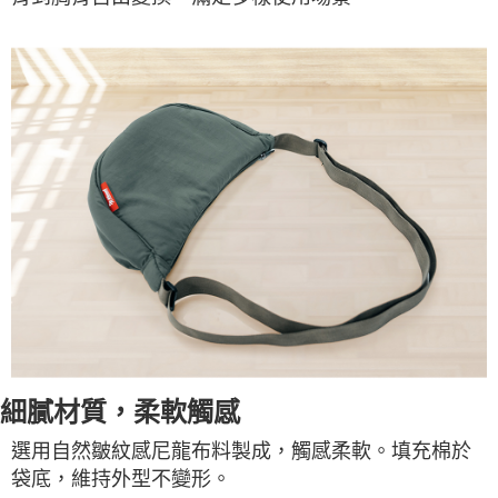
細膩材質，柔軟觸感
選用自然皺紋感尼龍布料製成，觸感柔軟。填充棉於
袋底，維持外型不變形。