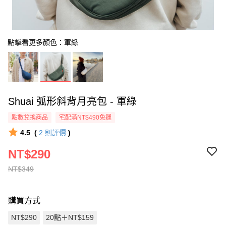
點擊看更多顏色：軍綠
Shuai 弧形斜背月亮包 - 軍綠
點數兌換商品
宅配滿NT$490免運
4.5
(
2
則評價
)
NT$290
NT$349
購買方式
NT$290
20點＋NT$159