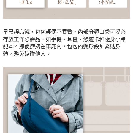
早晨趕高鐵，包包輕便不累贅，內部分類口袋可妥善
存放工作必需品，如手機、耳機、悠遊卡和隨身小筆
記本。即使擁擠在車廂內，包包的弧形設計緊貼身
體，避免磕碰他人。