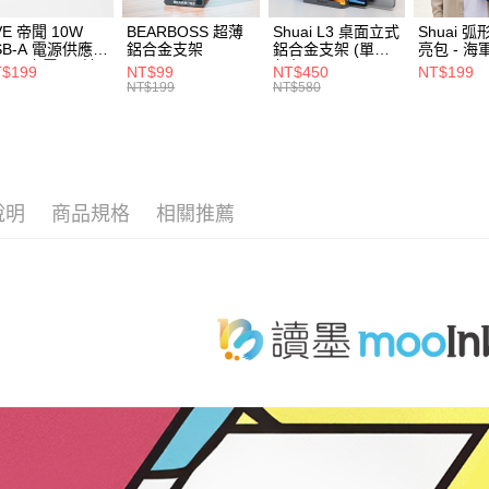
【注意事
離島郵局
VE 帝聞 10W
BEARBOSS 超薄
Shuai L3 桌面立式
Shuai 
1.本服務
SB-A 電源供應器
鋁合金支架
鋁合金支架 (單夾 /
亮包 - 海
用戶於交
每筆NT$1
/2A 充電頭 (適
灰色)
款買賣價
$199
NT$99
NT$450
NT$199
閱讀器、小電流
NT$199
NT$580
2.基於同
付款後門
備)
資料（包
免運費
用，由本
3.完整用
貨到付款
每筆NT$8
說明
商品規格
相關推薦