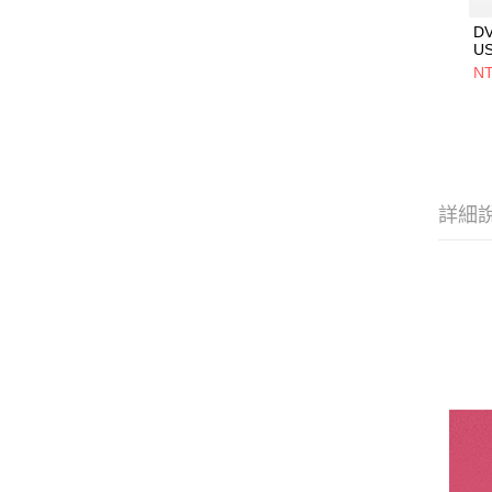
D
U
5V
NT
用
設
詳細