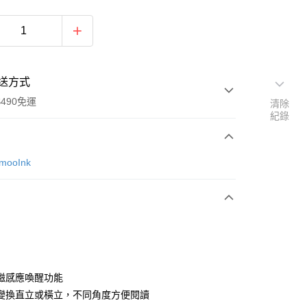
送方式
490免運
清除
紀錄
次付款
mooInk
期付款
0 利率 每期
NT$400
21家銀行
0 利率 每期
NT$200
21家銀行
庫商業銀行
第一商業銀行
業銀行
彰化商業銀行
庫商業銀行
第一商業銀行
業儲蓄銀行
台北富邦商業銀行
業銀行
彰化商業銀行
華商業銀行
兆豐國際商業銀行
磁感應喚醒功能
業儲蓄銀行
台北富邦商業銀行
小企業銀行
台中商業銀行
變換直立或橫立，不同角度方便閱讀
華商業銀行
兆豐國際商業銀行
台灣）商業銀行
華泰商業銀行