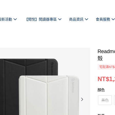
最新活動
【閱悅】閱讀器專區
商品資訊
會員服務
Readm
殼
宅配滿NT$
NT$1,
顏色
黑色