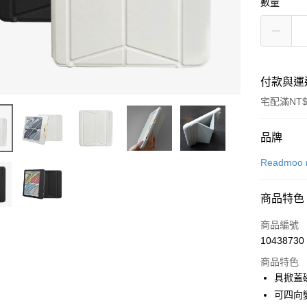
數量
付款與運
宅配滿NT$
付款方式
品牌
信用卡一
Readmoo 
信用卡分
商品特色
3 期 
商品編號
6 期 
合作金
10438730
華南商
合作金
LINE Pay
上海商
商品特色
華南商
國泰世
具掀蓋
Apple Pay
上海商
臺灣中
可四向
國泰世
匯豐（
街口支付