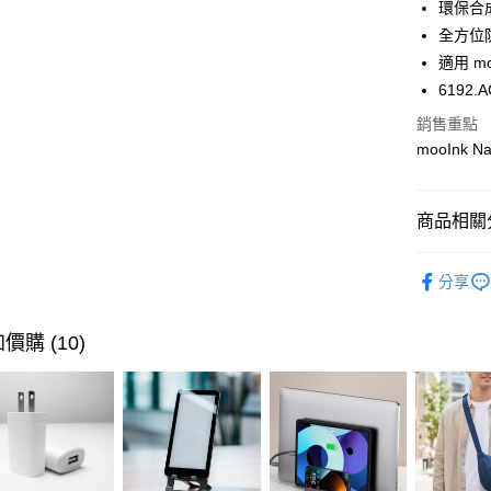
臺灣中
環保合
聯邦商
匯豐（
全方位
悠遊付
元大商
聯邦商
適用 mo
玉山商
元大商
Google Pa
台新國
6192.A
玉山商
台灣樂
台新國
全盈+PAY
銷售重點
台灣樂
mooInk
大哥付你
相關說明
【大哥付
商品相關分
ATM付款
1.本服務
2.付款方
🔎 品牌快
貨到付款
流程，驗
分享
完成交易
閱讀器 /
3.實際核
4.訂單成
閱讀器 /
運送方式
價購 (10)
消。如遇
無法說明
7-11取貨
【繳款方
每筆NT$1
1.分期款
醒簡訊。
2.透過簡
宅配物流
帳／街口支
每筆NT$8