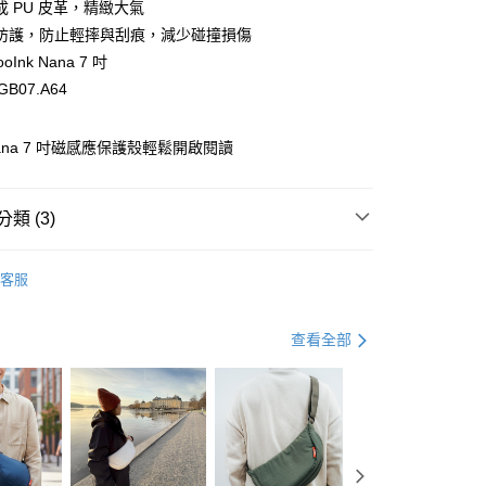
小企業銀行
台中商業銀行
成 PU 皮革，精緻大氣
業銀行
遠東國際商業銀行
台灣）商業銀行
華泰商業銀行
防護，防止輕摔與刮痕，減少碰撞損傷
業銀行
永豐商業銀行
業銀行
遠東國際商業銀行
oInk Nana 7 吋
業銀行
星展（台灣）商業銀行
業銀行
永豐商業銀行
y
際商業銀行
中國信託商業銀行
GB07.A64
業銀行
星展（台灣）商業銀行
天信用卡公司
際商業銀行
中國信託商業銀行
天信用卡公司
 Nana 7 吋磁感應保護殼輕鬆開啟閱讀
分期
你分期使用說明】
類 (3)
由台灣大哥大提供，台灣大哥大用戶可立即使用無須另外申請。
式選擇「大哥付你分期」，訂單成立後會自動跳轉到大哥付的交易
搜
Readmoo mooInk
證手機門號後，選擇欲分期的期數、繳款截止日，確認付款後即
客服
。
 顯示器與配件
品牌選擇
Readmoo 讀墨 mooInk
准額度、可分期數及費用金額請依後續交易確認頁面所載為準。
立30分鐘內，如未前往確認交易或遇審核未通過，訂單將自動取
 顯示器與配件
閱讀器配件
保護套 / 保護殼 / 保護貼
查看全部
「轉專審核」未通過狀況，表示未達大哥付你分期系統評分，恕
評估內容。
(快速到店)
式說明】
00，滿NT$1,000(含以上)免運費
項不併入電信帳單，「大哥付你分期」於每月結算日後寄送繳費提
訊連結打開帳單後，可選擇「超商條碼／台灣大直營門市／銀行轉
付／iPASS MONEY」等通路繳費。
0，滿NT$490(含以上)免運費