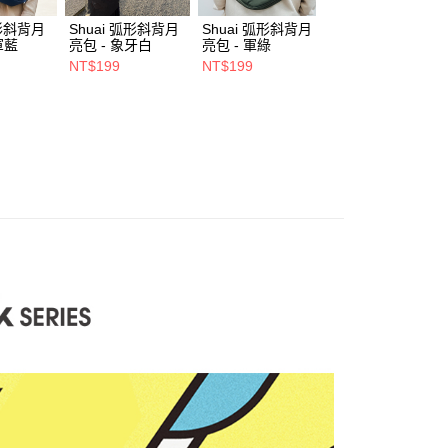
項】
弧形斜背月
Shuai 弧形斜背月
Shuai 弧形斜背月
Shuai L4 桌面立
係由「台灣大哥大股份有限公司」（以下簡稱本公司）所提供，讓
軍藍
亮包 - 象牙白
亮包 - 軍綠
鋁合金支架 - 雙夾
易時，得透過本服務購買商品或服務，並由商店將買賣／分期付
00，滿NT$1,500(含以上)免運費
- 灰色
金債權讓與本公司後，依約使用本公司帳單繳交帳款。
NT$199
NT$199
NT$550
NT$680
意付款使用「大哥付你分期」之契約關係目的，商店將以您的個人
市自取
含姓名、電話或地址）提供予台灣大哥大進項蒐集、處理及利
公司與您本人進行分期帳單所需資料之確認、核對及更正。
戶服務條款，請詳閱以下連結：
https://oppay.tw/userRule
0，滿NT$1,000(含以上)免運費