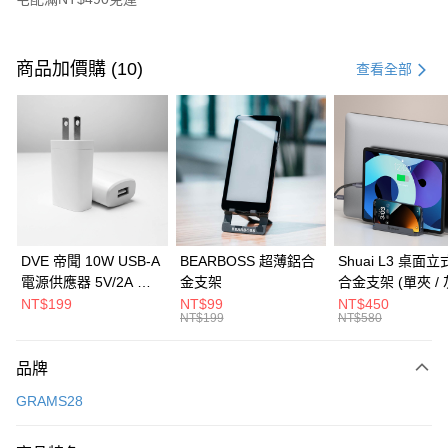
付款方式
信用卡一次付款
商品加價購 (10)
查看全部
信用卡分期付款
3 期 0 利率 每期
NT$3,230
21家銀行
6 期 0 利率 每期
NT$1,615
21家銀行
合作金庫商業銀行
第一商業銀行
華南商業銀行
彰化商業銀行
合作金庫商業銀行
第一商業銀行
LINE Pay
上海商業儲蓄銀行
台北富邦商業銀行
華南商業銀行
彰化商業銀行
國泰世華商業銀行
兆豐國際商業銀行
Apple Pay
上海商業儲蓄銀行
台北富邦商業銀行
臺灣中小企業銀行
台中商業銀行
國泰世華商業銀行
兆豐國際商業銀行
DVE 帝聞 10W USB-A
BEARBOSS 超薄鋁合
Shuai L3 桌面
匯豐（台灣）商業銀行
華泰商業銀行
街口支付
臺灣中小企業銀行
台中商業銀行
電源供應器 5V/2A 充
金支架
合金支架 (單夾 / 
聯邦商業銀行
遠東國際商業銀行
匯豐（台灣）商業銀行
華泰商業銀行
電頭 (適用閱讀器、小
NT$199
NT$99
NT$450
悠遊付
元大商業銀行
永豐商業銀行
NT$199
NT$580
聯邦商業銀行
遠東國際商業銀行
電流設備)
玉山商業銀行
星展（台灣）商業銀行
元大商業銀行
永豐商業銀行
Google Pay
台新國際商業銀行
中國信託商業銀行
玉山商業銀行
星展（台灣）商業銀行
品牌
台灣樂天信用卡公司
台新國際商業銀行
中國信託商業銀行
全盈+PAY
GRAMS28
台灣樂天信用卡公司
大哥付你分期