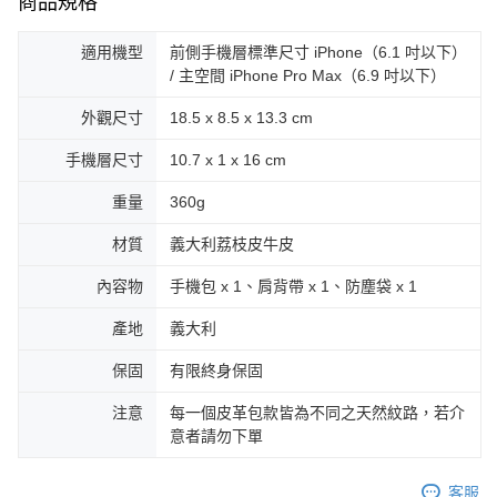
商品規格
適用機型
前側手機層標準尺寸 iPhone（6.1 吋以下）
/ 主空間 iPhone Pro Max（6.9 吋以下）
外觀尺寸
18.5 x 8.5 x 13.3 cm
手機層尺寸
10.7 x 1 x 16 cm
重量
360g
材質
義大利荔枝皮牛皮
內容物
手機包 x 1、肩背帶 x 1、防塵袋 x 1
產地
義大利
保固
有限終身保固
注意
每一個皮革包款皆為不同之天然紋路，若介
意者請勿下單
客服