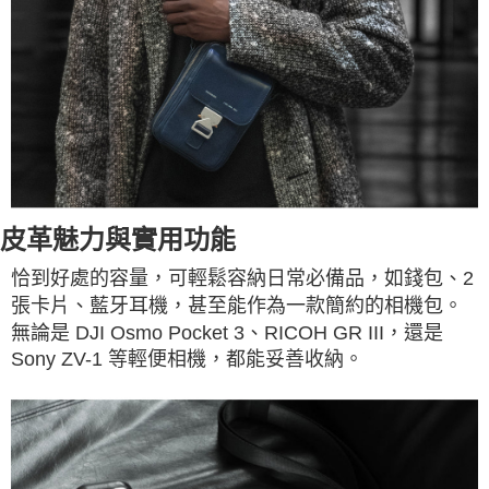
皮革魅力與實用功能
恰到好處的容量，可輕鬆容納日常必備品，如錢包、2
張卡片、藍牙耳機，甚至能作為一款簡約的相機包。
無論是 DJI Osmo Pocket 3、RICOH GR III，還是
Sony ZV-1 等輕便相機，都能妥善收納。