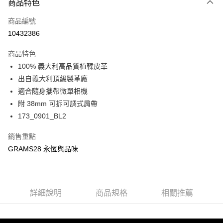
相關說明
商品特色
【大哥付你分期使用說明】
ATM付款
商品編號
1.本服務由台灣大哥大提供，台灣大哥大用戶可立即使用無須另外申請。
2.付款方式選擇「大哥付你分期」，訂單成立後會自動跳轉到大哥付的交易
10432386
貨到付款
流程，驗證手機門號後，選擇欲分期的期數、繳款截止日，確認付款後即完
成交易。
商品特色
3.實際核准額度、可分期數及費用金額請依後續交易確認頁面所載為準。
運送方式
4.訂單成立30分鐘內，如未前往確認交易或遇審核未通過，訂單將自動取
100% 義大利高品質植鞣皮革
消。如遇「轉專審核」未通過狀況，表示未達大哥付你分期系統評分，恕無
宅配物流
出自義大利頂級製革廠
法說明評估內容。
適合隨身攜帶微單相機
每筆NT$80，滿NT$490(含以上)免運費
【繳款方式說明】
1.分期款項不併入電信帳單，「大哥付你分期」於每月結算日後寄送繳費提
附 38mm 可拆可調式肩帶
離島郵局
醒簡訊。
173_0901_BL2
2.透過簡訊連結打開帳單後，可選擇「超商條碼／台灣大直營門市／銀行轉
每筆NT$100，滿NT$1,500(含以上)免運費
帳／街口支付／iPASS MONEY」等通路繳費。
銷售重點
付款後門市自取
【注意事項】
GRAMS28 永恆與品味
免運費
1.本服務係由「台灣大哥大股份有限公司」（以下簡稱本公司）所提供，讓
用戶於交易時，得透過本服務購買商品或服務，並由商店將買賣／分期付款
買賣價金債權讓與本公司後，依約使用本公司帳單繳交帳款。
貨到付款
2.基於同意付款使用「大哥付你分期」之契約關係目的，商店將以您的個人
每筆NT$80，滿NT$1,000(含以上)免運費
資料（包含姓名、電話或地址）提供予台灣大哥大進項蒐集、處理及利用，
詳細說明
商品規格
相關推薦
由本公司與您本人進行分期帳單所需資料之確認、核對及更正。
3.完整用戶服務條款，請詳閱以下連結：
https://oppay.tw/userRule