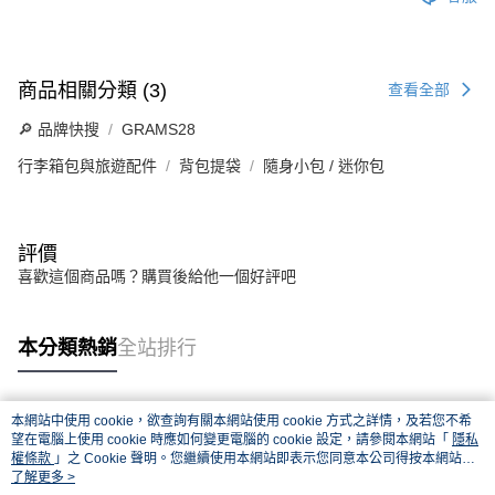
商品相關分類 (3)
查看全部
🔎 品牌快搜
GRAMS28
行李箱包與旅遊配件
背包提袋
隨身小包 / 迷你包
評價
喜歡這個商品嗎？購買後給他一個好評吧
本分類熱銷
全站排行
本網站中使用 cookie，欲查詢有關本網站使用 cookie 方式之詳情，及若您不希
熱門標籤
望在電腦上使用 cookie 時應如何變更電腦的 cookie 設定，請參閱本網站「
隱私
權條款
」之 Cookie 聲明。您繼續使用本網站即表示您同意本公司得按本網站使
用條款之 Cookie 聲明使用 cookie。
了解更多 >