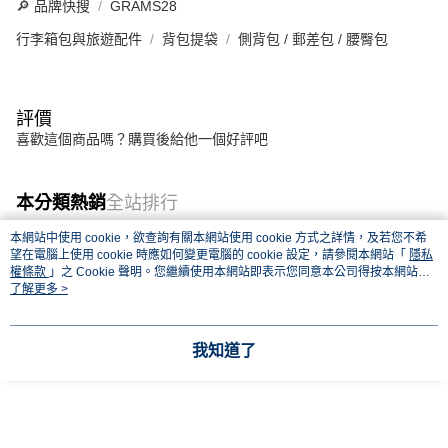
🔎 品牌快搜
GRAMS28
行李箱包與旅遊配件
背包提袋
側背包 / 郵差包 / 腰臀包
評價
喜歡這個商品嗎？購買後給他一個好評吧
本分類熱銷
全站排行
本網站中使用 cookie，欲查詢有關本網站使用 cookie 方式之詳情，及若您不希
望在電腦上使用 cookie 時應如何變更電腦的 cookie 設定，請參閱本網站「
隱私
權條款
」之 Cookie 聲明。您繼續使用本網站即表示您同意本公司得按本網站使
熱門標籤
用條款之 Cookie 聲明使用 cookie。
了解更多 >
我知道了