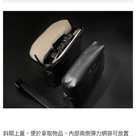
斜開上蓋，便於拿取物品。內部兩側彈力網袋可放置