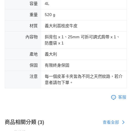
容量
4L
重量
520 g
材質
義大利荔枝皮牛皮
內容物
斜背包 x 1、25mm 可拆可調式肩帶 x 1、
防塵袋 x 1
產地
義大利
保固
有限終身保固
注意
每一個皮革卡夾皆為不同之天然紋路，若介
意者請勿下單。
客服
商品相關分類 (3)
查看全部