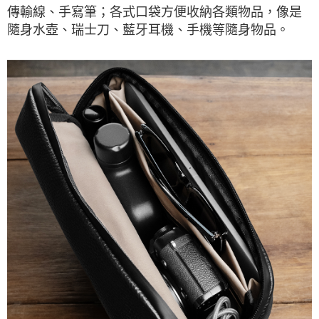
傳輸線、手寫筆；各式口袋方便收納各類物品，像是
隨身水壺、瑞士刀、藍牙耳機、手機等隨身物品。