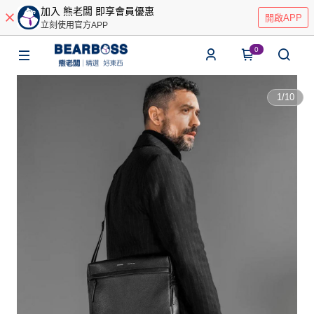
加入 熊老闆 即享會員優惠
開啟APP
立刻使用官方APP
0
1
/
10