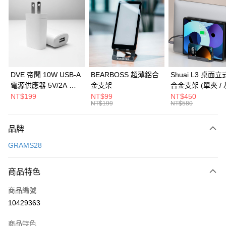
3 期 0 利率 每期
NT$3,796
21家銀行
6 期 0 利率 每期
NT$1,898
21家銀行
合作金庫商業銀行
第一商業銀行
華南商業銀行
彰化商業銀行
合作金庫商業銀行
第一商業銀行
LINE Pay
上海商業儲蓄銀行
台北富邦商業銀行
華南商業銀行
彰化商業銀行
國泰世華商業銀行
兆豐國際商業銀行
Apple Pay
上海商業儲蓄銀行
台北富邦商業銀行
臺灣中小企業銀行
台中商業銀行
國泰世華商業銀行
兆豐國際商業銀行
DVE 帝聞 10W USB-A
BEARBOSS 超薄鋁合
Shuai L3 桌面
匯豐（台灣）商業銀行
華泰商業銀行
街口支付
臺灣中小企業銀行
台中商業銀行
電源供應器 5V/2A 充
金支架
合金支架 (單夾 / 
聯邦商業銀行
遠東國際商業銀行
匯豐（台灣）商業銀行
華泰商業銀行
電頭 (適用閱讀器、小
NT$199
NT$99
NT$450
悠遊付
元大商業銀行
永豐商業銀行
NT$199
NT$580
聯邦商業銀行
遠東國際商業銀行
電流設備)
玉山商業銀行
星展（台灣）商業銀行
元大商業銀行
永豐商業銀行
Google Pay
台新國際商業銀行
中國信託商業銀行
玉山商業銀行
星展（台灣）商業銀行
品牌
台灣樂天信用卡公司
台新國際商業銀行
中國信託商業銀行
全盈+PAY
GRAMS28
台灣樂天信用卡公司
大哥付你分期
相關說明
商品特色
【大哥付你分期使用說明】
ATM付款
商品編號
1.本服務由台灣大哥大提供，台灣大哥大用戶可立即使用無須另外申請。
2.付款方式選擇「大哥付你分期」，訂單成立後會自動跳轉到大哥付的交易
10429363
貨到付款
流程，驗證手機門號後，選擇欲分期的期數、繳款截止日，確認付款後即完
成交易。
商品特色