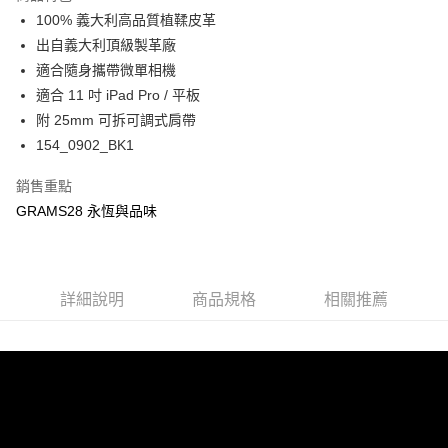
3.實際核准額度、可分期數及費用金額請依後續交易確認頁面所載為準。
運送方式
4.訂單成立30分鐘內，如未前往確認交易或遇審核未通過，訂單將自動取
100% 義大利高品質植鞣皮革
消。如遇「轉專審核」未通過狀況，表示未達大哥付你分期系統評分，恕無
宅配物流
出自義大利頂級製革廠
法說明評估內容。
適合隨身攜帶微單相機
每筆NT$80，滿NT$490(含以上)免運費
【繳款方式說明】
1.分期款項不併入電信帳單，「大哥付你分期」於每月結算日後寄送繳費提
適合 11 吋 iPad Pro / 平板
離島郵局
醒簡訊。
附 25mm 可拆可調式肩帶
2.透過簡訊連結打開帳單後，可選擇「超商條碼／台灣大直營門市／銀行轉
每筆NT$100，滿NT$1,500(含以上)免運費
154_0902_BK1
帳／街口支付／iPASS MONEY」等通路繳費。
付款後門市自取
【注意事項】
銷售重點
免運費
1.本服務係由「台灣大哥大股份有限公司」（以下簡稱本公司）所提供，讓
GRAMS28 永恆與品味
用戶於交易時，得透過本服務購買商品或服務，並由商店將買賣／分期付款
買賣價金債權讓與本公司後，依約使用本公司帳單繳交帳款。
貨到付款
2.基於同意付款使用「大哥付你分期」之契約關係目的，商店將以您的個人
每筆NT$80，滿NT$1,000(含以上)免運費
資料（包含姓名、電話或地址）提供予台灣大哥大進項蒐集、處理及利用，
由本公司與您本人進行分期帳單所需資料之確認、核對及更正。
詳細說明
商品規格
相關推薦
3.完整用戶服務條款，請詳閱以下連結：
https://oppay.tw/userRule