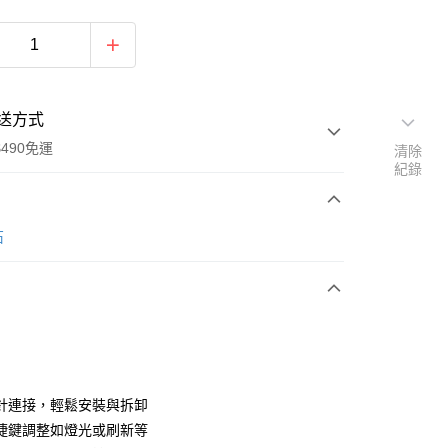
送方式
490免運
清除
紀錄
次付款
石
期付款
0 利率 每期
NT$1,326
21家銀行
0 利率 每期
NT$663
21家銀行
庫商業銀行
第一商業銀行
業銀行
彰化商業銀行
庫商業銀行
第一商業銀行
業儲蓄銀行
台北富邦商業銀行
業銀行
彰化商業銀行
華商業銀行
兆豐國際商業銀行
針連接，輕鬆安裝與拆卸
業儲蓄銀行
台北富邦商業銀行
小企業銀行
台中商業銀行
捷鍵調整如燈光或刷新等
華商業銀行
兆豐國際商業銀行
台灣）商業銀行
華泰商業銀行