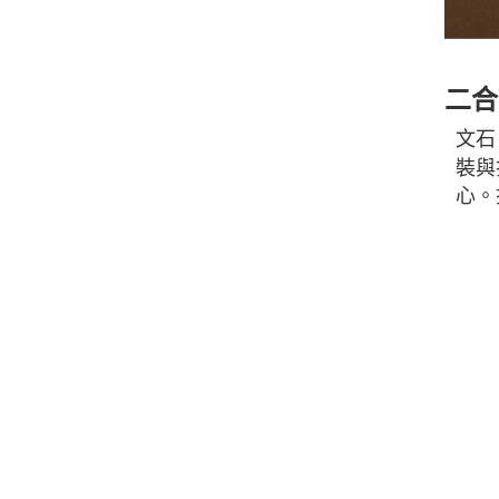
二合
文石
裝與
心。