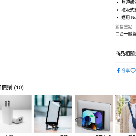
臺灣中
無須額
聯邦商
匯豐（
磁吸式
悠遊付
元大商
聯邦商
適用 Not
玉山商
元大商
Google Pa
台新國
玉山商
銷售重點
台灣樂
台新國
全盈+PAY
二合一鍵
台灣樂
大哥付你
相關說明
商品相關分
【大哥付
ATM付款
1.本服務
🔎 品牌快
2.付款方
分享
貨到付款
流程，驗
閱讀器 /
完成交易
3.實際核
閱讀器 /
價購 (10)
4.訂單成
運送方式
消。如遇
無法說明
7-11取貨
【繳款方
每筆NT$1
1.分期款
醒簡訊。
2.透過簡
宅配物流
帳／街口支
每筆NT$8