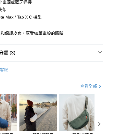
小企業銀行
台中商業銀行
外電源或藍牙連接
業銀行
遠東國際商業銀行
台灣）商業銀行
華泰商業銀行
支架
業銀行
永豐商業銀行
業銀行
遠東國際商業銀行
e Max / Tab X C 機型
業銀行
星展（台灣）商業銀行
業銀行
永豐商業銀行
y
際商業銀行
中國信託商業銀行
業銀行
星展（台灣）商業銀行
天信用卡公司
際商業銀行
中國信託商業銀行
盤和保護皮套，享受如筆電般的體驗
天信用卡公司
分期
類 (3)
你分期使用說明】
由台灣大哥大提供，台灣大哥大用戶可立即使用無須另外申請。
搜
BOOX
式選擇「大哥付你分期」，訂單成立後會自動跳轉到大哥付的交易
客服
證手機門號後，選擇欲分期的期數、繳款截止日，確認付款後即
 顯示器與配件
品牌選擇
文石 BOOX
。
准額度、可分期數及費用金額請依後續交易確認頁面所載為準。
 顯示器與配件
閱讀器配件
保護套 / 保護殼 / 保護貼
查看全部
立30分鐘內，如未前往確認交易或遇審核未通過，訂單將自動取
「轉專審核」未通過狀況，表示未達大哥付你分期系統評分，恕
評估內容。
(快速到店)
式說明】
00，滿NT$1,000(含以上)免運費
項不併入電信帳單，「大哥付你分期」於每月結算日後寄送繳費提
訊連結打開帳單後，可選擇「超商條碼／台灣大直營門市／銀行轉
付／iPASS MONEY」等通路繳費。
0，滿NT$490(含以上)免運費