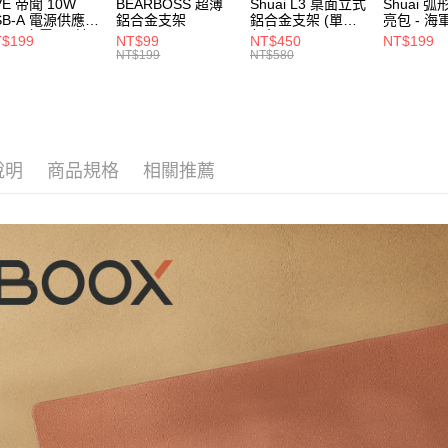
VE 帝聞 10W
BEARBOSS 超薄
Shuai L3 桌面立式
Shuai 
【注意事
SB-A 電源供應器
鋁合金支架
鋁合金支架 (單夾 /
亮包 - 海
離島郵局
1.本服務
/2A 充電頭 (適
灰色)
$199
NT$99
NT$450
NT$199
用戶於交
每筆NT$1
閱讀器、小電流
NT$199
NT$580
款買賣價
備)
2.基於同
付款後門
資料（包
免運費
用，由本
3.完整用
貨到付款
說明
商品規格
相關推薦
每筆NT$8