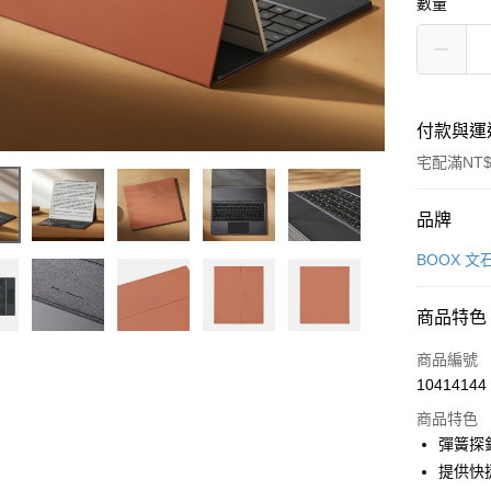
數量
付款與運
宅配滿NT$
付款方式
品牌
信用卡一
BOOX 文
信用卡分
商品特色
3 期 
商品編號
6 期 
合作金
10414144
華南商
合作金
LINE Pay
上海商
商品特色
華南商
國泰世
彈簧探
Apple Pay
上海商
臺灣中
提供快
國泰世
匯豐（
街口支付