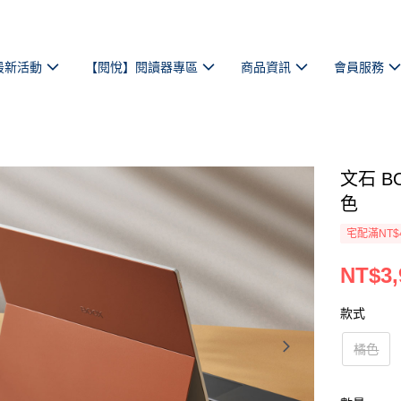
最新活動
【閱悅】閱讀器專區
商品資訊
會員服務
文石 BO
色
宅配滿NT$
NT$3,
款式
橘色