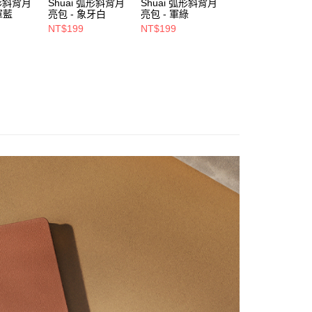
弧形斜背月
Shuai 弧形斜背月
Shuai 弧形斜背月
Shuai L4 桌面立
項】
軍藍
亮包 - 象牙白
亮包 - 軍綠
鋁合金支架 - 雙夾
係由「台灣大哥大股份有限公司」（以下簡稱本公司）所提供，讓
- 灰色
NT$199
NT$199
NT$550
易時，得透過本服務購買商品或服務，並由商店將買賣／分期付
00，滿NT$1,500(含以上)免運費
NT$680
金債權讓與本公司後，依約使用本公司帳單繳交帳款。
意付款使用「大哥付你分期」之契約關係目的，商店將以您的個人
市自取
含姓名、電話或地址）提供予台灣大哥大進項蒐集、處理及利
公司與您本人進行分期帳單所需資料之確認、核對及更正。
戶服務條款，請詳閱以下連結：
https://oppay.tw/userRule
0，滿NT$1,000(含以上)免運費