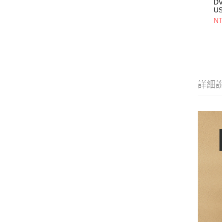
D
U
5V
NT
用
設
詳細