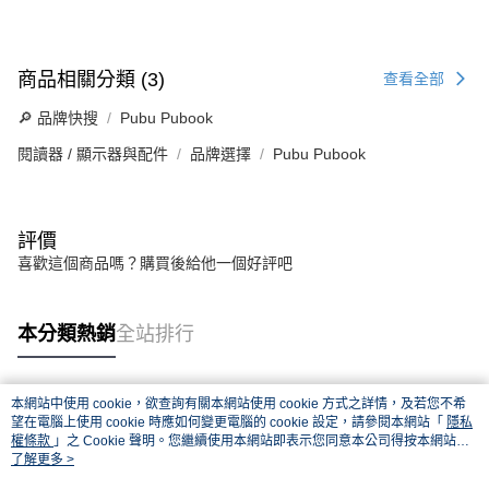
商品相關分類 (3)
查看全部
🔎 品牌快搜
Pubu Pubook
閱讀器 / 顯示器與配件
品牌選擇
Pubu Pubook
評價
喜歡這個商品嗎？購買後給他一個好評吧
本分類熱銷
全站排行
本網站中使用 cookie，欲查詢有關本網站使用 cookie 方式之詳情，及若您不希
熱門標籤
望在電腦上使用 cookie 時應如何變更電腦的 cookie 設定，請參閱本網站「
隱私
權條款
」之 Cookie 聲明。您繼續使用本網站即表示您同意本公司得按本網站使
用條款之 Cookie 聲明使用 cookie。
了解更多 >