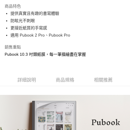
成交易。
商品特色
3.實際核准額度、可分期數及費用金額請依後續交易確認頁面所載為準。
運送方式
4.訂單成立30分鐘內，如未前往確認交易或遇審核未通過，訂單將自動取
提供真實且有趣的書寫體驗
消。如遇「轉專審核」未通過狀況，表示未達大哥付你分期系統評分，恕無
7-11取貨(快速到店)
防眩光不刺眼
法說明評估內容。
更接近紙質的手寫感
每筆NT$100，滿NT$1,000(含以上)免運費
【繳款方式說明】
1.分期款項不併入電信帳單，「大哥付你分期」於每月結算日後寄送繳費提
適用 Pubook 2 Pro、Pubook Pro
宅配物流
醒簡訊。
2.透過簡訊連結打開帳單後，可選擇「超商條碼／台灣大直營門市／銀行轉
每筆NT$80，滿NT$490(含以上)免運費
銷售重點
帳／街口支付／iPASS MONEY」等通路繳費。
Pubook 10.3 吋類紙膜，每一筆描繪盡在掌握
離島郵局
【注意事項】
每筆NT$100，滿NT$1,500(含以上)免運費
1.本服務係由「台灣大哥大股份有限公司」（以下簡稱本公司）所提供，讓
用戶於交易時，得透過本服務購買商品或服務，並由商店將買賣／分期付款
買賣價金債權讓與本公司後，依約使用本公司帳單繳交帳款。
付款後門市自取
詳細說明
商品規格
相關推薦
2.基於同意付款使用「大哥付你分期」之契約關係目的，商店將以您的個人
免運費
資料（包含姓名、電話或地址）提供予台灣大哥大進項蒐集、處理及利用，
由本公司與您本人進行分期帳單所需資料之確認、核對及更正。
貨到付款
3.完整用戶服務條款，請詳閱以下連結：
https://oppay.tw/userRule
每筆NT$80，滿NT$1,000(含以上)免運費