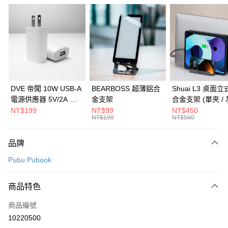
信用卡分期付款
3 期 0 利率 每期
NT$133
21家銀行
6 期 0 利率 每期
NT$66
21家銀行
合作金庫商業銀行
第一商業銀行
華南商業銀行
彰化商業銀行
合作金庫商業銀行
第一商業銀行
LINE Pay
上海商業儲蓄銀行
台北富邦商業銀行
華南商業銀行
彰化商業銀行
國泰世華商業銀行
兆豐國際商業銀行
Apple Pay
上海商業儲蓄銀行
台北富邦商業銀行
臺灣中小企業銀行
台中商業銀行
國泰世華商業銀行
兆豐國際商業銀行
DVE 帝聞 10W USB-A
BEARBOSS 超薄鋁合
Shuai L3 桌面
匯豐（台灣）商業銀行
華泰商業銀行
街口支付
臺灣中小企業銀行
台中商業銀行
電源供應器 5V/2A 充
金支架
合金支架 (單夾 / 
聯邦商業銀行
遠東國際商業銀行
匯豐（台灣）商業銀行
華泰商業銀行
電頭 (適用閱讀器、小
NT$199
NT$99
NT$450
悠遊付
元大商業銀行
永豐商業銀行
NT$199
NT$580
聯邦商業銀行
遠東國際商業銀行
電流設備)
玉山商業銀行
星展（台灣）商業銀行
元大商業銀行
永豐商業銀行
Google Pay
台新國際商業銀行
中國信託商業銀行
玉山商業銀行
星展（台灣）商業銀行
品牌
台灣樂天信用卡公司
台新國際商業銀行
中國信託商業銀行
全盈+PAY
Pubu Pubook
台灣樂天信用卡公司
大哥付你分期
相關說明
商品特色
【大哥付你分期使用說明】
ATM付款
商品編號
1.本服務由台灣大哥大提供，台灣大哥大用戶可立即使用無須另外申請。
2.付款方式選擇「大哥付你分期」，訂單成立後會自動跳轉到大哥付的交易
10220500
貨到付款
流程，驗證手機門號後，選擇欲分期的期數、繳款截止日，確認付款後即完