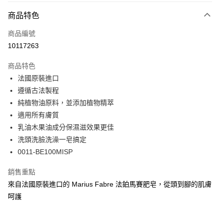
大哥付你分期
相關說明
商品特色
【大哥付你分期使用說明】
ATM付款
商品編號
1.本服務由台灣大哥大提供，台灣大哥大用戶可立即使用無須另外申請。
2.付款方式選擇「大哥付你分期」，訂單成立後會自動跳轉到大哥付的交易
10117263
貨到付款
流程，驗證手機門號後，選擇欲分期的期數、繳款截止日，確認付款後即完
成交易。
商品特色
3.實際核准額度、可分期數及費用金額請依後續交易確認頁面所載為準。
運送方式
4.訂單成立30分鐘內，如未前往確認交易或遇審核未通過，訂單將自動取
法國原裝進口
消。如遇「轉專審核」未通過狀況，表示未達大哥付你分期系統評分，恕無
7-11取貨(快速到店)
遵循古法製程
法說明評估內容。
純植物油原料，並添加植物精萃
每筆NT$100，滿NT$1,000(含以上)免運費
【繳款方式說明】
1.分期款項不併入電信帳單，「大哥付你分期」於每月結算日後寄送繳費提
適用所有膚質
宅配物流
醒簡訊。
乳油木果油成分保濕滋效果更佳
2.透過簡訊連結打開帳單後，可選擇「超商條碼／台灣大直營門市／銀行轉
每筆NT$80，滿NT$490(含以上)免運費
洗頭洗臉洗澡一皂搞定
帳／街口支付／iPASS MONEY」等通路繳費。
0011-BE100MISP
離島郵局
【注意事項】
每筆NT$100，滿NT$1,500(含以上)免運費
1.本服務係由「台灣大哥大股份有限公司」（以下簡稱本公司）所提供，讓
銷售重點
用戶於交易時，得透過本服務購買商品或服務，並由商店將買賣／分期付款
買賣價金債權讓與本公司後，依約使用本公司帳單繳交帳款。
來自法國原裝進口的 Marius Fabre 法鉑馬賽肥皂，從頭到腳的肌膚
付款後門市自取
2.基於同意付款使用「大哥付你分期」之契約關係目的，商店將以您的個人
呵護
免運費
資料（包含姓名、電話或地址）提供予台灣大哥大進項蒐集、處理及利用，
由本公司與您本人進行分期帳單所需資料之確認、核對及更正。
貨到付款
3.完整用戶服務條款，請詳閱以下連結：
https://oppay.tw/userRule