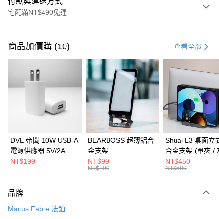
付款與運送方式
宅配滿NT$490免運
付款方式
信用卡一次付款
商品加價購 (10)
查看全部
信用卡分期付款
3 期 0 利率 每期
NT$86
21家銀行
6 期 0 利率 每期
NT$43
21家銀行
合作金庫商業銀行
第一商業銀行
華南商業銀行
彰化商業銀行
合作金庫商業銀行
第一商業銀行
LINE Pay
上海商業儲蓄銀行
台北富邦商業銀行
華南商業銀行
彰化商業銀行
國泰世華商業銀行
兆豐國際商業銀行
Apple Pay
上海商業儲蓄銀行
台北富邦商業銀行
臺灣中小企業銀行
台中商業銀行
國泰世華商業銀行
兆豐國際商業銀行
DVE 帝聞 10W USB-A
BEARBOSS 超薄鋁合
Shuai L3 桌面
匯豐（台灣）商業銀行
華泰商業銀行
街口支付
臺灣中小企業銀行
台中商業銀行
電源供應器 5V/2A 充
金支架
合金支架 (單夾 / 
聯邦商業銀行
遠東國際商業銀行
匯豐（台灣）商業銀行
華泰商業銀行
電頭 (適用閱讀器、小
NT$199
NT$99
NT$450
悠遊付
元大商業銀行
永豐商業銀行
NT$199
NT$580
聯邦商業銀行
遠東國際商業銀行
電流設備)
玉山商業銀行
星展（台灣）商業銀行
元大商業銀行
永豐商業銀行
Google Pay
台新國際商業銀行
中國信託商業銀行
玉山商業銀行
星展（台灣）商業銀行
品牌
台灣樂天信用卡公司
台新國際商業銀行
中國信託商業銀行
全盈+PAY
Marius Fabre 法鉑
台灣樂天信用卡公司