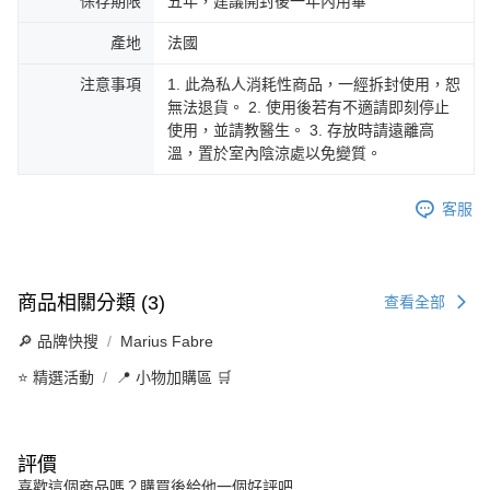
保存期限
五年，建議開封後一年內用畢
產地
法國
注意事項
1. 此為私人消耗性商品，一經拆封使用，恕
無法退貨。 2. 使用後若有不適請即刻停止
使用，並請教醫生。 3. 存放時請遠離高
溫，置於室內陰涼處以免變質。
客服
商品相關分類 (3)
查看全部
🔎 品牌快搜
Marius Fabre
⭐ 精選活動
📍 小物加購區 🛒
評價
喜歡這個商品嗎？購買後給他一個好評吧