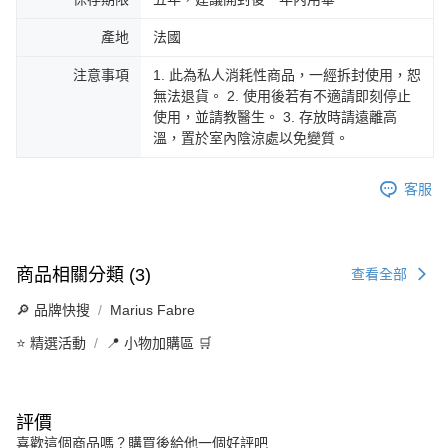
產地
法國
注意事項
1. 此為私人消耗性商品，一經拆封使用，恕
無法退貨。 2. 使用後若有不適請即刻停止
使用，並請教醫生。 3. 存放時請遠離高
溫，置於室內陰涼處以免變質。
客服
商品相關分類 (3)
查看全部
🔎 品牌快搜
Marius Fabre
⭐ 精選活動
📍 小物加購區 🛒
評價
喜歡這個商品嗎？購買後給他一個好評吧