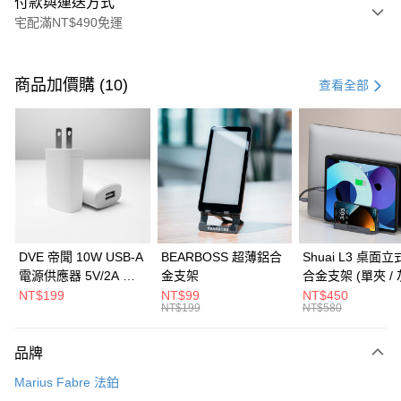
付款與運送方式
宅配滿NT$490免運
付款方式
信用卡一次付款
商品加價購 (10)
查看全部
信用卡分期付款
3 期 0 利率 每期
NT$86
21家銀行
6 期 0 利率 每期
NT$43
21家銀行
合作金庫商業銀行
第一商業銀行
華南商業銀行
彰化商業銀行
合作金庫商業銀行
第一商業銀行
LINE Pay
上海商業儲蓄銀行
台北富邦商業銀行
華南商業銀行
彰化商業銀行
國泰世華商業銀行
兆豐國際商業銀行
Apple Pay
上海商業儲蓄銀行
台北富邦商業銀行
臺灣中小企業銀行
台中商業銀行
國泰世華商業銀行
兆豐國際商業銀行
DVE 帝聞 10W USB-A
BEARBOSS 超薄鋁合
Shuai L3 桌面
匯豐（台灣）商業銀行
華泰商業銀行
街口支付
臺灣中小企業銀行
台中商業銀行
電源供應器 5V/2A 充
金支架
合金支架 (單夾 / 
聯邦商業銀行
遠東國際商業銀行
匯豐（台灣）商業銀行
華泰商業銀行
電頭 (適用閱讀器、小
NT$199
NT$99
NT$450
悠遊付
元大商業銀行
永豐商業銀行
NT$199
NT$580
聯邦商業銀行
遠東國際商業銀行
電流設備)
玉山商業銀行
星展（台灣）商業銀行
元大商業銀行
永豐商業銀行
Google Pay
台新國際商業銀行
中國信託商業銀行
玉山商業銀行
星展（台灣）商業銀行
品牌
台灣樂天信用卡公司
台新國際商業銀行
中國信託商業銀行
全盈+PAY
Marius Fabre 法鉑
台灣樂天信用卡公司