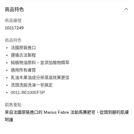
大哥付你分期
相關說明
商品特色
【大哥付你分期使用說明】
ATM付款
商品編號
1.本服務由台灣大哥大提供，台灣大哥大用戶可立即使用無須另外申請。
2.付款方式選擇「大哥付你分期」，訂單成立後會自動跳轉到大哥付的交易
10117249
貨到付款
流程，驗證手機門號後，選擇欲分期的期數、繳款截止日，確認付款後即完
成交易。
商品特色
3.實際核准額度、可分期數及費用金額請依後續交易確認頁面所載為準。
運送方式
4.訂單成立30分鐘內，如未前往確認交易或遇審核未通過，訂單將自動取
法國原裝進口
消。如遇「轉專審核」未通過狀況，表示未達大哥付你分期系統評分，恕無
7-11取貨(快速到店)
遵循古法製程
法說明評估內容。
純植物油原料，並添加植物精萃
每筆NT$100，滿NT$1,000(含以上)免運費
【繳款方式說明】
1.分期款項不併入電信帳單，「大哥付你分期」於每月結算日後寄送繳費提
適用所有膚質
宅配物流
醒簡訊。
乳油木果油成分保濕滋效果更佳
2.透過簡訊連結打開帳單後，可選擇「超商條碼／台灣大直營門市／銀行轉
每筆NT$80，滿NT$490(含以上)免運費
洗頭洗臉洗澡一皂搞定
帳／街口支付／iPASS MONEY」等通路繳費。
0011-BE100EFSP
離島郵局
【注意事項】
每筆NT$100，滿NT$1,500(含以上)免運費
1.本服務係由「台灣大哥大股份有限公司」（以下簡稱本公司）所提供，讓
銷售重點
用戶於交易時，得透過本服務購買商品或服務，並由商店將買賣／分期付款
買賣價金債權讓與本公司後，依約使用本公司帳單繳交帳款。
來自法國原裝進口的 Marius Fabre 法鉑馬賽肥皂，從頭到腳的肌膚
付款後門市自取
2.基於同意付款使用「大哥付你分期」之契約關係目的，商店將以您的個人
呵護
免運費
資料（包含姓名、電話或地址）提供予台灣大哥大進項蒐集、處理及利用，
由本公司與您本人進行分期帳單所需資料之確認、核對及更正。
貨到付款
3.完整用戶服務條款，請詳閱以下連結：
https://oppay.tw/userRule